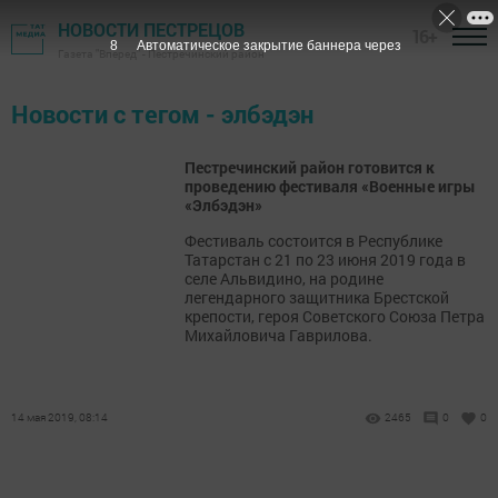
НОВОСТИ ПЕСТРЕЦОВ
16+
8
Автоматическое закрытие баннера через
Газета "Вперед" - Пестречинский район
Новости с тегом - элбэдэн
Пестречинский район готовится к
проведению фестиваля «Военные игры
«Элбэдэн»
Фестиваль состоится в Республике
Татарстан с 21 по 23 июня 2019 года в
селе Альвидино, на родине
легендарного защитника Брестской
крепости, героя Советского Союза Петра
Михайловича Гаврилова.
14 мая 2019, 08:14
2465
0
0