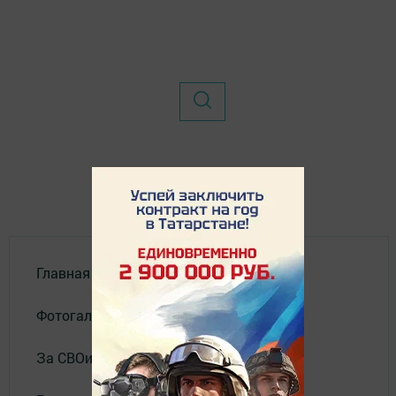
Главная
Фотогалереи
За СВОих