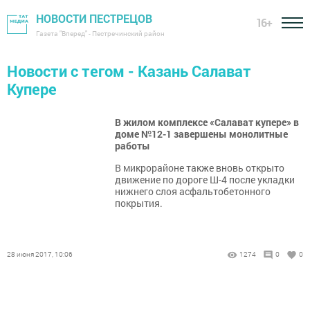
НОВОСТИ ПЕСТРЕЦОВ
16+
Газета "Вперед" - Пестречинский район
Новости с тегом - Казань Салават
Купере
В жилом комплексе «Салават купере» в
доме №12-1 завершены монолитные
работы
В микрорайоне также вновь открыто
движение по дороге Ш-4 после укладки
нижнего слоя асфальтобетонного
покрытия.
28 июня 2017, 10:06
1274
0
0