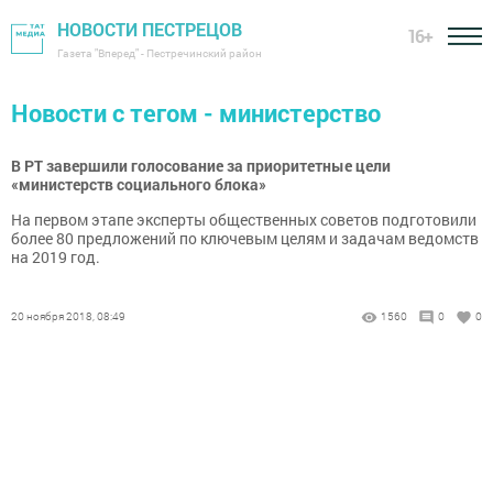
НОВОСТИ ПЕСТРЕЦОВ
16+
Газета "Вперед" - Пестречинский район
Новости с тегом - министерство
В РТ завершили голосование за приоритетные цели
«министерств социального блока»
На первом этапе эксперты общественных советов подготовили
более 80 предложений по ключевым целям и задачам ведомств
на 2019 год.
20 ноября 2018, 08:49
1560
0
0