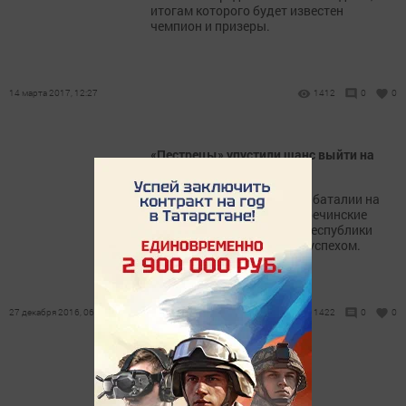
итогам которого будет известен
чемпион и призеры.
14 марта 2017, 12:27
1412
0
0
«Пестрецы» упустили шанс выйти на
первое место
Продолжаются хоккейные баталии на
ледовых площадках, пестречинские
хоккеисты на первенстве республики
выступают с переменным успехом.
27 декабря 2016, 06:08
1422
0
0