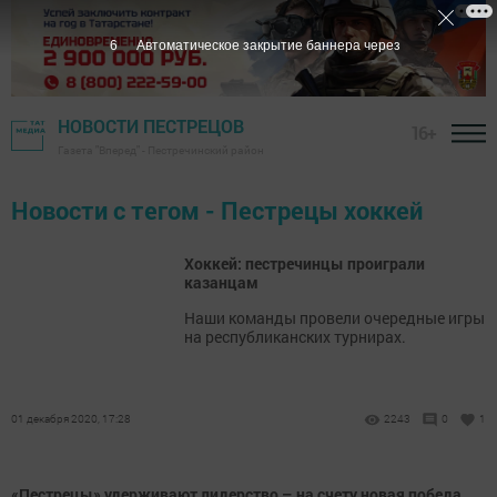
6
Автоматическое закрытие баннера через
НОВОСТИ ПЕСТРЕЦОВ
16+
Газета "Вперед" - Пестречинский район
Новости с тегом - Пестрецы хоккей
Хоккей: пестречинцы проиграли
казанцам
Наши команды провели очередные игры
на республиканских турнирах.
01 декабря 2020, 17:28
2243
0
1
«Пестрецы» удерживают лидерство – на счету новая победа