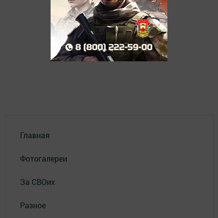
Главная
Фотогалереи
За СВОих
Разное