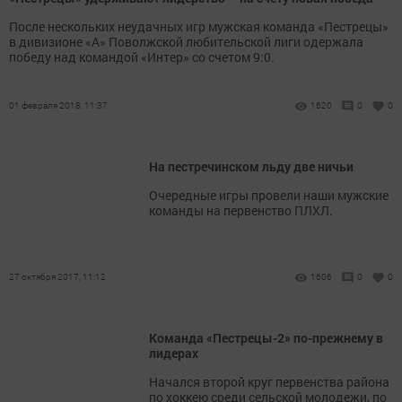
После нескольких неудачных игр мужская команда «Пестрецы»
в дивизионе «А» Поволжской любительской лиги одержала
победу над командой «Интер» со счетом 9:0.
01 февраля 2018, 11:37
1620
0
0
На пестречинском льду две ничьи
Очередные игры провели наши мужские
команды на первенство ПЛХЛ.
27 октября 2017, 11:12
1606
0
0
Команда «Пестрецы-2» по-прежнему в
лидерах
Начался второй круг первенства района
по хоккею среди сельской молодежи, по