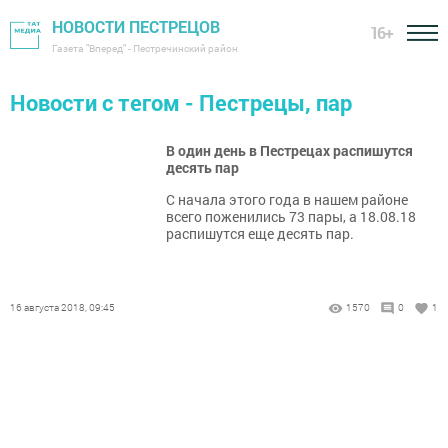
НОВОСТИ ПЕСТРЕЦОВ
16+
Газета "Вперед" - Пестречинский район
Новости с тегом - Пестрецы, пар
В один день в Пестрецах распишутся
десять пар
С начала этого года в нашем районе
всего поженились 73 пары, а 18.08.18
распишутся еще десять пар.
16 августа 2018, 09:45
1570
0
1