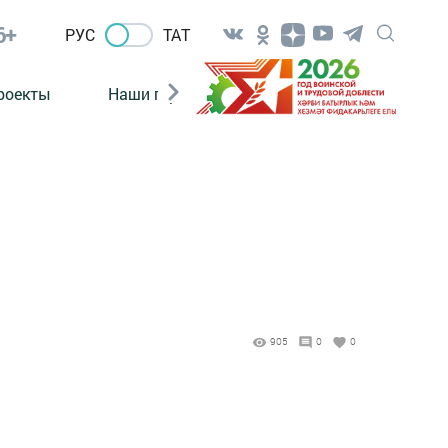
6+
РУС
ТАТ
роекты
Наши герои
Нормативно-правовые а
905
0
0