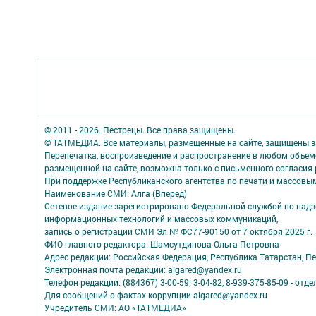
© 2011 - 2026. Пестрецы. Все права защищены.
© ТАТМЕДИА. Все материалы, размещенные на сайте, защищены з
Перепечатка, воспроизведение и распространение в любом объе
размещенной на сайте, возможна только с письменного согласия
При поддержке Республиканского агентства по печати и массов
Наименование СМИ: Алга (Вперед)
Сетевое издание зарегистрировано Федеральной службой по надзо
информационных технологий и массовых коммуникаций,
запись о регистрации СМИ Эл № ФС77-90150 от 7 октября 2025 г.
ФИО главного редактора: Шамсутдинова Ольга Петровна
Адрес редакции: Российская Федерация, Республика Татарстан, Пес
Электронная почта редакции: algared@yandex.ru
Телефон редакции: (884367) 3-00-59; 3-04-82, 8-939-375-85-09 - отдел
Для сообщений о фактах коррупции algared@yandex.ru
Учредитель СМИ: АО «ТАТМЕДИА»