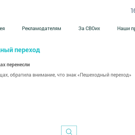
1
ея
Рекламодателям
За СВОих
Наши п
дный переход
ах перенесли
цах, обратила внимание, что знак «Пешеходный переход»