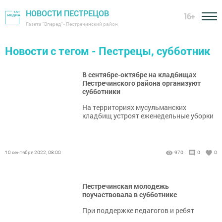
НОВОСТИ ПЕСТРЕЦОВ
16+
Газета "Вперед" - Пестречинский район
Новости с тегом - Пестрецы, субботник
В сентябре-октябре на кладбищах
Пестречинского района организуют
субботники
На территориях мусульманских
кладбищ устроят еженедельные уборки
10 сентября 2022, 08:00
970
0
0
Пестречинская молодежь
поучаствовала в субботнике
При поддержке педагогов и ребят