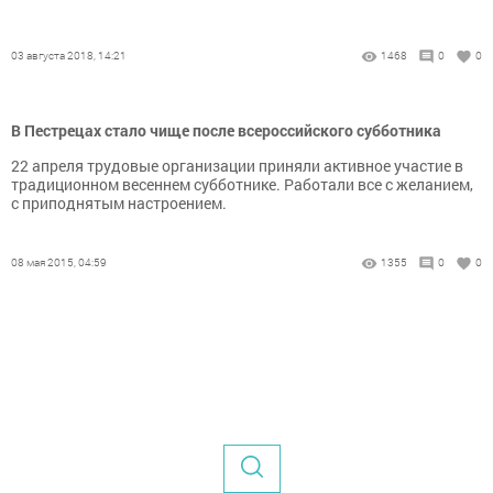
03 августа 2018, 14:21
1468
0
0
В Пестрецах стало чище после всероссийского субботника
22 апреля трудовые организации приняли активное участие в
традиционном весеннем субботнике. Работали все с желанием,
с приподнятым настроением.
08 мая 2015, 04:59
1355
0
0