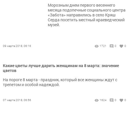
Морозным днем первого весеннего
месяца подопечные социального центра
«Забота» направились в село Кряш
Серда посетить местный краеведческий
музей.
09 марта 2018, 06:16
1721
0
0
Какие цветы лучше дарить женщинам на 8 марта: значение
цветов
На пороге 8 марта - праздник, который все женщины ждут с
трепетом и особой надеждой.
07 марта 2018, 06:56
1624
0
0