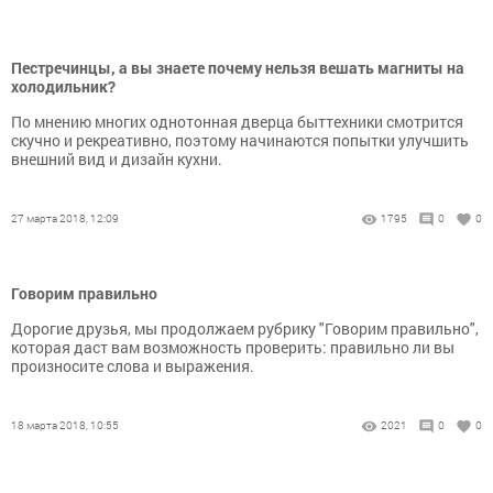
Пестречинцы, а вы знаете почему нельзя вешать магниты на
холодильник?
По мнению многих однотонная дверца быттехники смотрится
скучно и рекреативно, поэтому начинаются попытки улучшить
внешний вид и дизайн кухни.
27 марта 2018, 12:09
1795
0
0
Говорим правильно
Дорогие друзья, мы продолжаем рубрику "Говорим правильно",
которая даст вам возможность проверить: правильно ли вы
произносите слова и выражения.
18 марта 2018, 10:55
2021
0
0