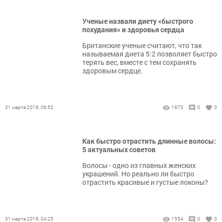
Ученые назвали диету «быстрого
похудания» и здоровья сердца
Британские ученые считают, что так
называемая диета 5:2 позволяет быстро
терять вес, вместе с тем сохранять
здоровым сердце.
31 марта 2018, 06:52
1673
0
0
Как быстро отрастить длинные волосы:
5 актуальных советов
Волосы - одно из главных женских
украшений. Но реально ли быстро
отрастить красивые и густые локоны?
31 марта 2018, 04:25
1554
0
0