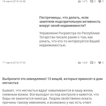
18 марта 2018, 04:38
1472
0
0
Пестречинцы, что делать, если
заметили подозрительную активность
вокруг своей недвижимости?
Управление Росреестра по Республике
Татарстан писало ранее о том, как
узнать, что кто-то интересуется Вашей
недвижимостью.
17 марта 2018, 07:00
1403
0
0
Выбросите это немедленно! 15 вещей, которые приносят в дом
несчастья
Бывает, что несчастья вдруг наваливаются в нашу жизнь
снежным комом. Все выходит из под контроля и кажется, что
беды не закончатся никогда. Людям свойственно искать
причины такому невезению, и возможно у нас есть ответ.