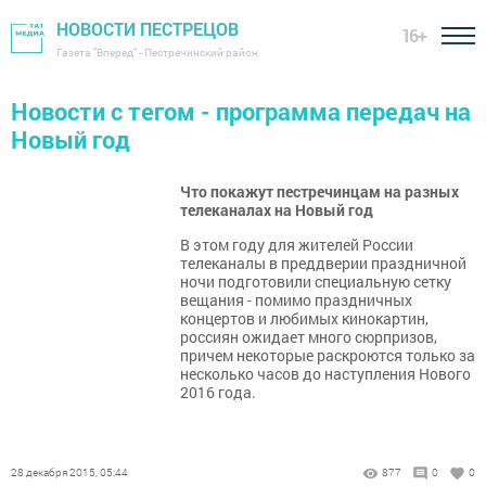
НОВОСТИ ПЕСТРЕЦОВ
16+
Газета "Вперед" - Пестречинский район
Новости с тегом - программа передач на
Новый год
Что покажут пестречинцам на разных
телеканалах на Новый год
В этом году для жителей России
телеканалы в преддверии праздничной
ночи подготовили специальную сетку
вещания - помимо праздничных
концертов и любимых кинокартин,
россиян ожидает много сюрпризов,
причем некоторые раскроются только за
несколько часов до наступления Нового
2016 года.
28 декабря 2015, 05:44
877
0
0