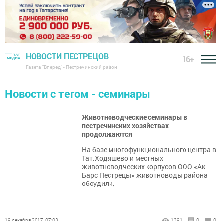
НОВОСТИ ПЕСТРЕЦОВ
16+
Газета "Вперед" - Пестречинский район
Новости с тегом - семинары
Животноводческие семинары в
пестречинских хозяйствах
продолжаются
На базе многофункционального центра в
Тат.Ходяшево и местных
животноводческих корпусов ООО «Ак
Барс Пестрецы» животноводы района
обсудили,
19 декабря 2017, 07:03
1391
0
0