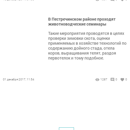
В Пестречинском районе проходят
животноводческие семинары
Такие мероприятия проводятся в целях
проверки зимовки скота, оценки
применяемых в хозяйстве технологий по
содержанию дойного стада, отела
коров, выращивания телят, раздоя
первотелок и тому подобное.
01 декабря 2017, 11:54
1287
0
0