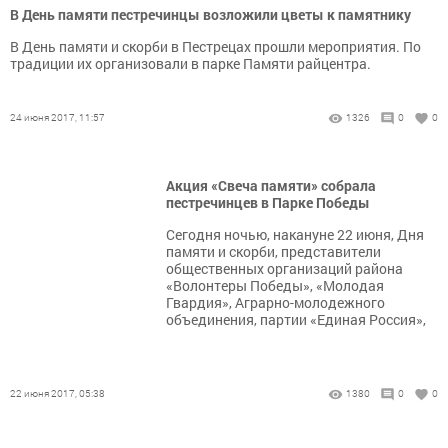
В День памяти пестречинцы возложили цветы к памятнику
В День памяти и скорби в Пестрецах прошли мероприятия. По
традиции их организовали в парке Памяти райцентра.
24 июня 2017, 11:57
1326
0
0
Акция «Свеча памяти» собрала
пестречинцев в Парке Победы
Сегодня ночью, накануне 22 июня, Дня
памяти и скорби, представители
общественных организаций района
«Волонтеры Победы», «Молодая
Гвардия», Аграрно-молодежного
объединения, партии «Единая Россия»,
22 июня 2017, 05:38
1380
0
0