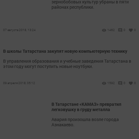
зернобобовых культур убраны в пяти
районах республики.
07 августа 2018, 13:24
1462
0
0
В школы Татарстана закупят новую компьютерную технику
В управления образования и учебные заведения Татарстана в
этом году могут поступить новые ноутбуки.
09 апреля 2018, 05:12
1592
0
0
В Татарстане «КАМАЗ» превратил
легковушку в груду металла
Авария произошла возле города
Азнакаево.