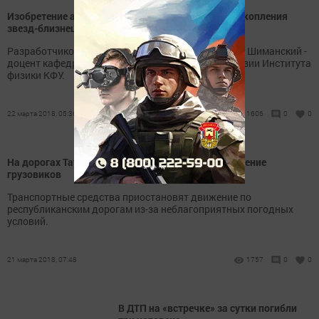
Изобретение астронома КФУ помогло отыскать скопления
звезд-близнецов в галактиках
Разработчиком комплекса Cluster стал Владислав Шиманский -
доцент кафедры астрономии и космической геодезии Института
физики КФУ.
22 марта 2018, 05:36
1606
0
0
На дорогах Татарстана временно ограничат движение
грузовиков
Транспортные средства приостановят движение по
республиканским дорогам из-за неблагоприятных погодных
условий.
21 марта 2018, 07:48
1757
0
0
В ДТП на «встречке» за сутки погибли