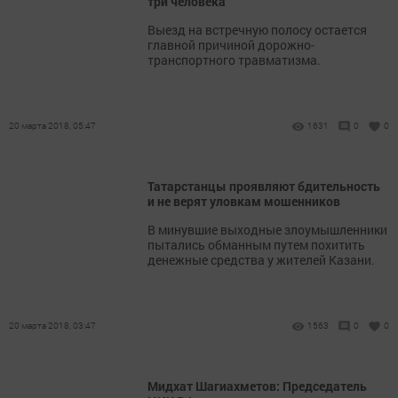
три человека
Выезд на встречную полосу остается
главной причиной дорожно-
транспортного травматизма.
20 марта 2018, 05:47
1631
0
0
Татарстанцы проявляют бдительность
и не верят уловкам мошенников
В минувшие выходные злоумышленники
пытались обманным путем похитить
денежные средства у жителей Казани.
20 марта 2018, 03:47
1563
0
0
Мидхат Шагиахметов: Председатель