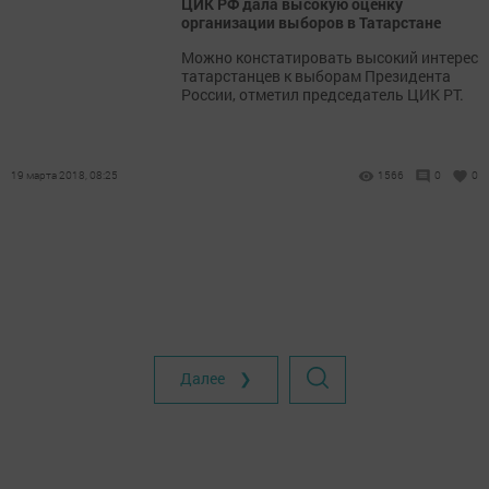
ЦИК РФ дала высокую оценку
организации выборов в Татарстане
Можно констатировать высокий интерес
татарстанцев к выборам Президента
России, отметил председатель ЦИК РТ.
19 марта 2018, 08:25
1566
0
0
Далее ❯