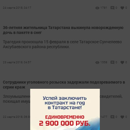
24 марта 2018, 04:17
1781
0
0
36-летняя жительница Татарстана выкинула новорожденную
дочь в пакете в снег
Трагедия произошла 15 февраля в селе Татарское Сунчелеево
Аксубаевского района республики.
23 марта 2018, 04:57
1558
0
0
Сотрудники уголовного розыска задержали подозреваемого в
серии краж
Злоумышленник, воспользовавшись отсутствием свидетелей,
похищал имущество и деньги.
22 марта 2018, 06:38
1477
0
0