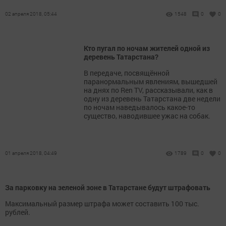
02 апреля 2018, 05:44
1548
0
0
Кто пугал по ночам жителей одной из
деревень Татарстана?
В передаче, посвящённой
паранормальным явлениям, вышедшей
на днях по Ren TV, рассказывали, как в
одну из деревень Татарстана две недели
по ночам наведывалось какое-то
существо, наводившее ужас на собак.
01 апреля 2018, 04:49
1789
0
0
За парковку на зеленой зоне в Татарстане будут штрафовать
Максимальный размер штрафа может составить 100 тыс.
рублей.