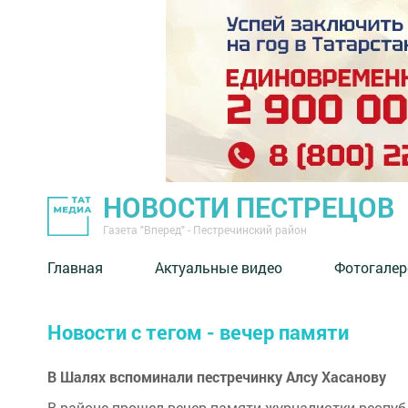
НОВОСТИ ПЕСТРЕЦОВ
Газета "Вперед" - Пестречинский район
Главная
Актуальные видео
Фотогалер
Новости с тегом - вечер памяти
В Шалях вспоминали пестречинку Алсу Хасанову
В районе прошел вечер памяти журналистки респуб