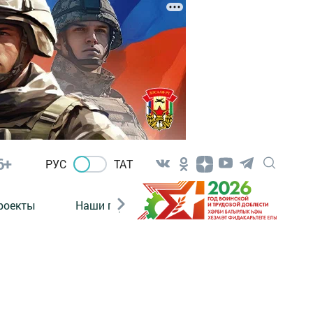
6+
РУС
ТАТ
роекты
Наши герои
Нормативно-правовые а