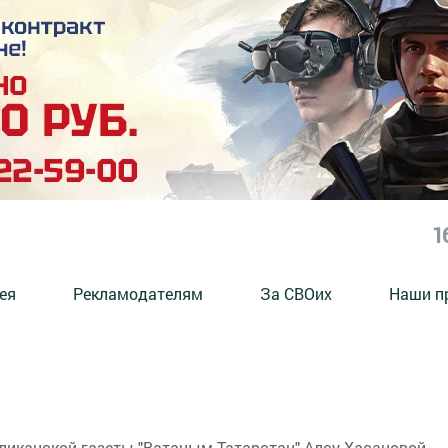
1
ея
Рекламодателям
За СВОих
Наши п
ликанской газеты "Ватаным Татарстан" Алсу Хасановой.