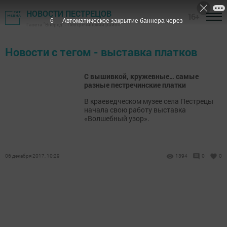
НОВОСТИ ПЕСТРЕЦОВ
16+
6
Автоматическое закрытие баннера через
Газета "Вперед" - Пестречинский район
Новости с тегом - выставка платков
С вышивкой, кружевные… самые
разные пестречинские платки
В краеведческом музее села Пестрецы
начала свою работу выставка
«Волшебный узор».
06 декабря 2017, 10:29
1394
0
0