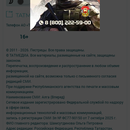
Телефон АО «ТАТМЕДИА»:
(843) 222 09 84
16+
© 2011 - 2026. Пестрецы. Все права защищены.
© ТАТМЕДИА. Все материалы, размещенные на сайте, защищены
законом.
Перепечатка, воспроизведение и распространение в любом объеме
информации,
размещенной на сайте, возможна только с письменного согласия
редакций СМИ.
При поддержке Республиканского агентства по печати и массовым
коммуникациям.
Наименование СМИ: Алга (Вперед)
Сетевое издание зарегистрировано Федеральной службой по надзору
в сфере связи,
информационных технологий и массовых коммуникаций,
запись о регистрации СМИ Эл № ФС77-90150 от 7 октября 2025 г.
ФИО главного редактора: Шамсутдинова Ольга Петровна
Адрес редакции: Российская Федерация, Республика Татарстан,