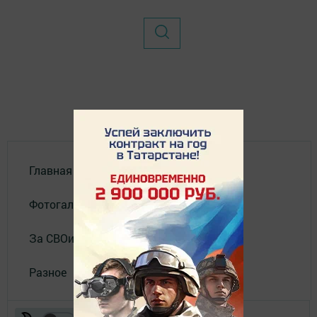
Главная
Фотогалереи
За СВОих
Разное