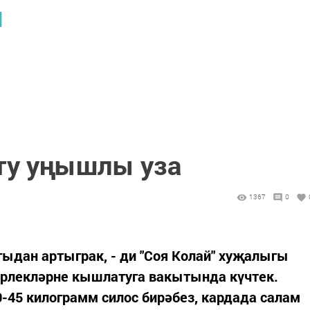
Ы
ту уңышлы уза
1367
0
гыдан артыграк, - ди "Соя Колай" хуҗалыгы
Терлекләрне кышлатуга вакытында күчтек.
0-45 килограмм силос бирәбез, кардада салам