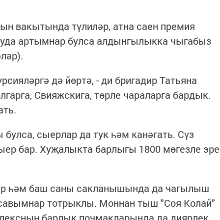
кын вакытында түлиләр, атна саен премия
алуда артымнар булса алдынгылыкка чыгабыз
ләр).
сияләргә дә йөртә, - ди бригадир Татьяна
олгарга, Свияжскига, төрле чараларга бардык.
ать.
булса, сыерлар да тук һәм канәгать. Сүз
сыер бар. Хуҗалыкта барлыгы 1800 мөгезле эре
ар һәм баш саны сакланышында да чагылыш
савымнар тотрыклы. Моннан тыш "Соя Колай"
плексның барлык почмакларында да диярлек