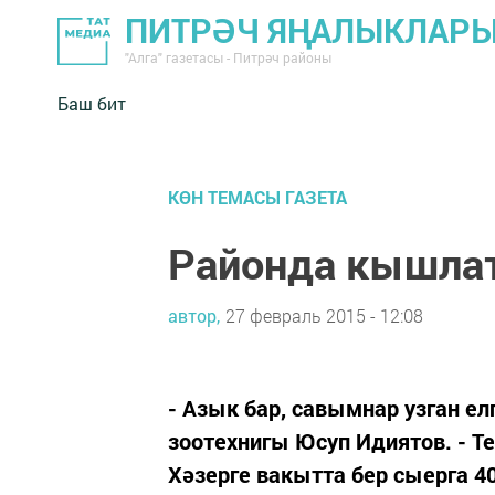
ПИТРӘЧ ЯҢАЛЫКЛАР
"Алга" газетасы - Питрәч районы
Баш бит
КӨН ТЕМАСЫ ГАЗЕТА
Районда кышла
автор,
27 февраль 2015 - 12:08
- Азык бар, савымнар узган ел
зоотехнигы Юсуп Идиятов. - 
Хәзерге вакытта бер сыерга 4