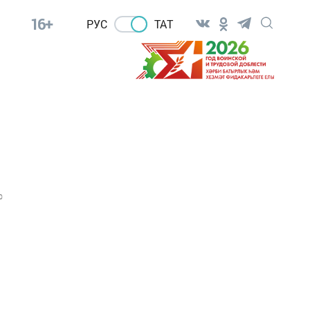
16+
РУС
ТАТ
0