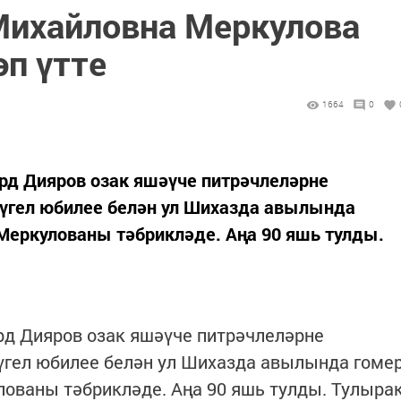
Михайловна Меркулова
әп үтте
1664
0
д Дияров озак яшәүче питрәчлеләрне
түгел юбилее белән ул Шихазда авылында
Меркулованы тәбрикләде. Аңа 90 яшь тулды.
д Дияров озак яшәүче питрәчлеләрне
үгел юбилее белән ул Шихазда авылында гоме
ованы тәбрикләде. Аңа 90 яшь тулды. Тулыра