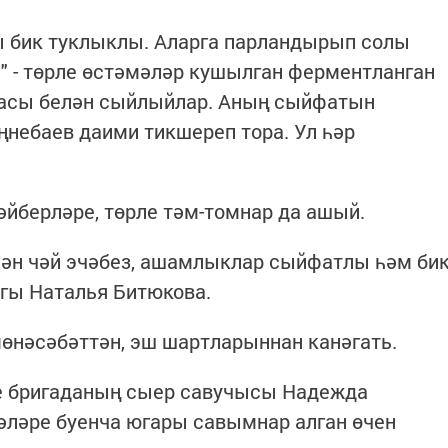
 бик туклыклы. Аларга парландырып солы
с" - төрле өстәмәләр кушылган ферментланган
сы белән сыйлыйлар. Аның сыйфатын
небаев даими тикшереп тора. Ул һәр
йберләре, төрле тәм-томнар да ашый.
елән чәй эчәбез, ашамлыклар сыйфатлы һәм би
логы Наталья Битюкова.
өнәсәбәттән, эш шартларыннан канәгать.
де бригаданың сыер савучысы Надежда
җәләре буенча югары савымнар алган өчен