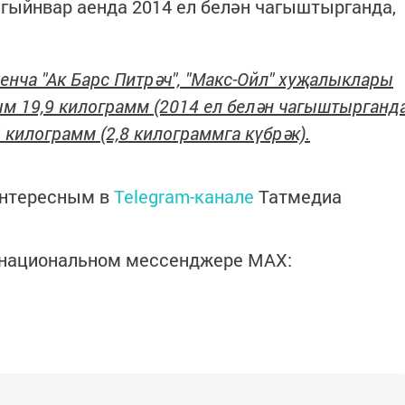
, гыйнвар аенда 2014 ел белән чагыштырганда,
енча "Ак Барс Питрәч", "Макс-Ойл" хуҗалыклары
ым 19,9 килограмм (2014 ел белән чагыштырганд
 килограмм (2,8 килограммга күбрәк).
интересным в
Telegram-канале
Татмедиа
в национальном мессенджере MАХ: