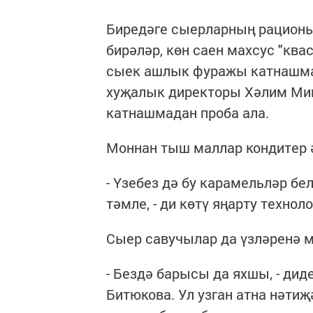
Биредәге сыерларның рационы
бирәләр, көн саен махсус "ква
сыек ашлык фуражы катнашма
хуҗалык директоры Хәлим Миң
катнашмадан проба ала.
Моннан тыш маллар кондитер ә
- Үзебез дә бу карамельләр б
тәмле, - ди көтү яңарту техно
Сыер савучылар да үзләренә м
- Бездә барысы да яхшы, - ди
Битюкова. Ул узган атна нәти