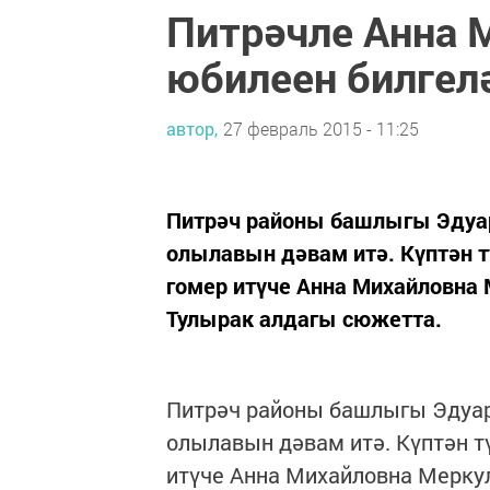
Питрәчле Анна 
юбилеен билгел
автор,
27 февраль 2015 - 11:25
Питрәч районы башлыгы Эдуар
олылавын дәвам итә. Күптән 
гомер итүче Анна Михайловна 
Тулырак алдагы сюжетта.
Питрәч районы башлыгы Эдуар
олылавын дәвам итә. Күптән т
итүче Анна Михайловна Меркул