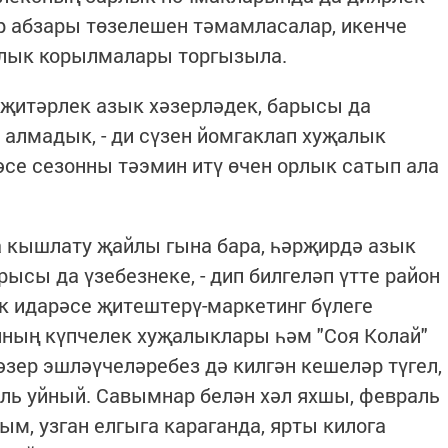
р абзары төзелешен тәмамласалар, икенче
алык корылмалары торгызыла.
н җитәрлек азык хәзерләдек, барысы да
 алмадык, - ди сүзен йомгаклап хуҗалык
ләсе сезонны тәэмин итү өчен орлык сатып ала
а кышлату җайлы гына бара, һәрҗирдә азык
ысы да үзебезнеке, - дип билгеләп үтте район
к идарәсе җитештерү-маркетинг бүлеге
нның күпчелек хуҗалыклары һәм "Соя Колай"
зер эшләүчеләребез дә килгән кешеләр түгел,
оль уйный. Савымнар белән хәл яхшы, февраль
м, узган елгыга караганда, ярты килога