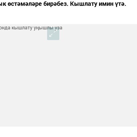
ык өстәмәләре бирәбез. Кышлату имин үтә.