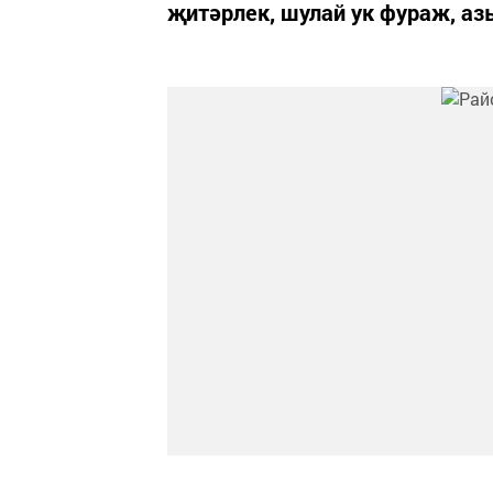
җитәрлек, шулай ук фураж, аз