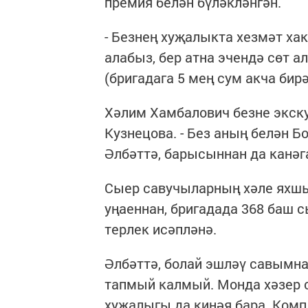
премия белән бүләкләнгән.
- Безнең хуҗалыкта хезмәт ха
алабыз, бер атна эчендә сөт 
(бригадага 5 мең сум акча бирә
Хәлим Хамбалович безне экскур
Кузнецова. - Без аның белән Б
Әлбәттә, барысыннан да канәг
Сыер савучыларның хәле яхшы 
уңаеннан, бригадада 368 баш 
терлек исәпләнә.
Әлбәттә, болай эшләү савымн
тапмый калмый. Монда хәзер 
хуҗалыгы да киңәя бара. Ком