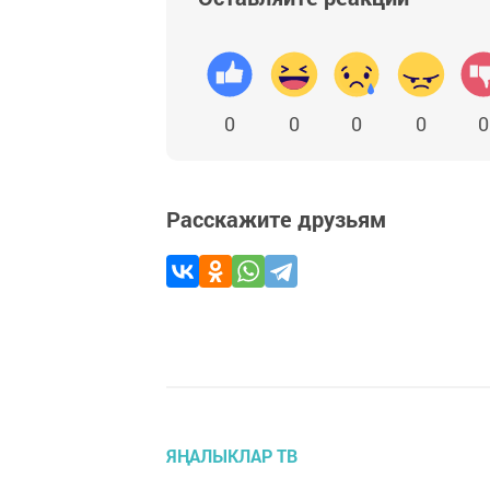
0
0
0
0
0
Расскажите друзьям
ЯҢАЛЫКЛАР ТВ