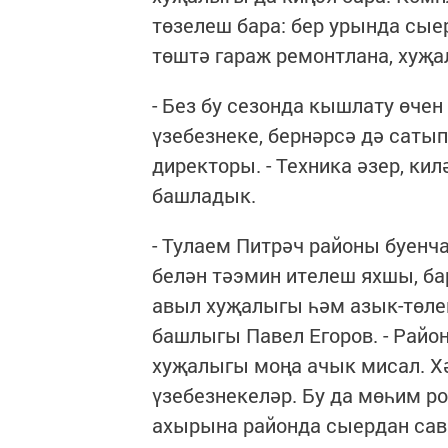
төзелеш бара: бер урында сые
төштә гараж ремонтлана, хуҗ
- Без бу сезонда кышлату өче
үзебезнеке, бернәрсә дә сатып
директоры. - Техника әзер, ки
башладык.
- Тулаем Питрәч районы буенч
белән тәэмин ителеш яхшы, бар
авыл хуҗалыгы һәм азык-төле
башлыгы Павел Егоров. - Райо
хуҗалыгы моңа ачык мисал. Хә
үзебезнекеләр. Бу да мөһим р
ахырына районда сыердан савы