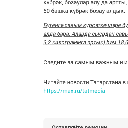
күбрәк, бозаулар алу да артты
50 башка күбрәк бозау алдык.
Бүгенгә савым күрсәткечләре бу
алда бара. Аларда сыердан сав
3,2 килограммга артык) һәм 18,6
Следите за самым важным и 
Читайте новости Татарстана 
https://max.ru/tatmedia
Оставляйте реакции