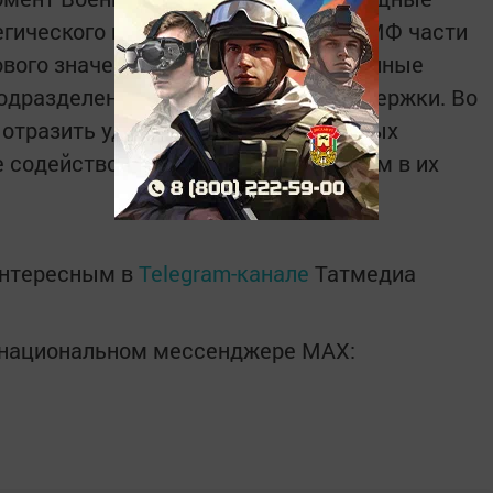
гического назначения. В составе ВМФ части
гового значения, современно оснащенные
подразделения и части тыловой поддержки. Во
 отразить удары нападающих в любых
же содействовать сухопутным войскам в их
интересным в
Telegram-канале
Татмедиа
в национальном мессенджере MАХ: