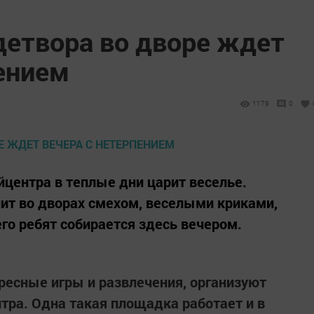
детвора во дворе ждет
пением
1179
0
йцентра в теплые дни царит веселье.
нит во дворах смехом, веселыми криками,
го ребят собирается здесь вечером.
ересные игры и развлечения, организуют
тра. Одна такая площадка работает и в