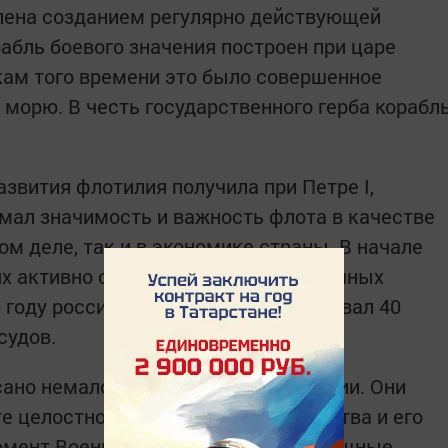
олена созданием регулярно действующей
абль боевого значения построен при царе
кам того времени это было совершенное
 морю. В честь государственного герба корабл
звития флотилия получила при Петре I,
имал значимость и важность флота в качестве
ом деле, так и в экономике страны. В начале
ях активно строились корабли различных
0 году российский флот уже насчитывал 40
судов.
но немало славных страниц истории. Они
те целостности территории государства и его
омент Военно-морские силы РФ - мощные