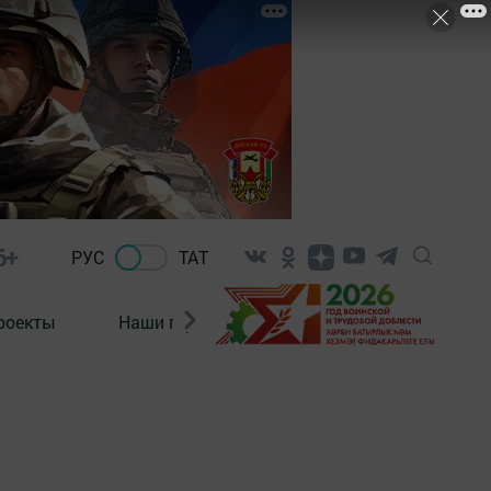
6+
РУС
ТАТ
роекты
Наши герои
Нормативно-правовые а