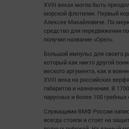
XVIII веках могла быть преод
морской флотилии. Первый кор
Алексее Михайловиче. По мер
средство для передвижения по
получил название «Орел».
Большой импульс для своего ра
который как никто другой пон
веского аргумента, как в военн
XVIII века на российских верф
габаритов и назначения. В 170
парусных и более 100 гребных 
Служащими ВМФ России написа
всегда стояли и стоят на защи
водных рубежей. На данный м