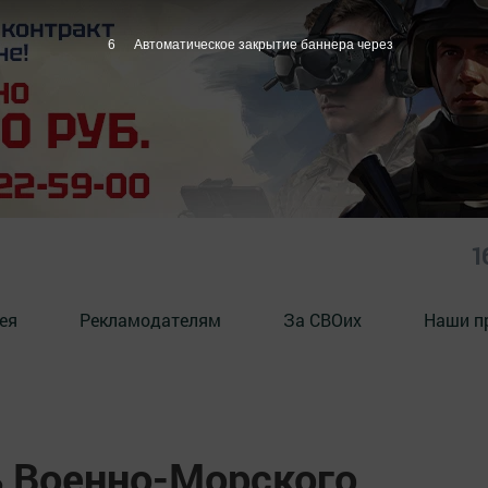
5
Автоматическое закрытие баннера через
1
ея
Рекламодателям
За СВОих
Наши п
 Военно-Морского