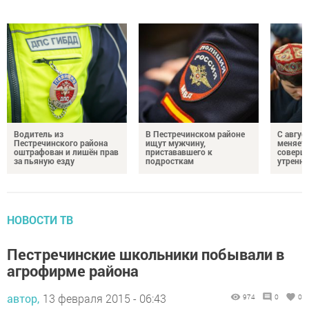
Водитель из
В Пестречинском районе
С авгус
Пестречинского района
ищут мужчину,
меняет
оштрафован и лишён прав
пристававшего к
соверше
за пьяную езду
подросткам
утренне
НОВОСТИ ТВ
Пестречинские школьники побывали в
агрофирме района
автор,
13 февраля 2015 - 06:43
974
0
0