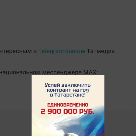
интересным в
Telegram-канале
Татмедиа
в национальном мессенджере MАХ: