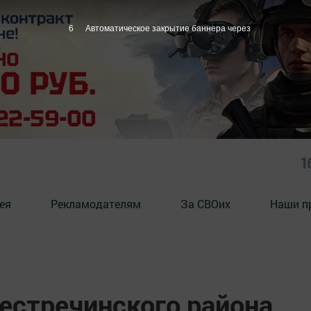
5
Автоматическое закрытие баннера через
1
ея
Рекламодателям
За СВОих
Наши п
естречинского района