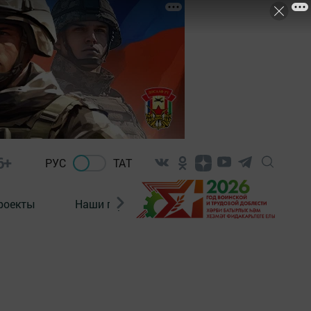
6+
РУС
ТАТ
роекты
Наши герои
Нормативно-правовые а