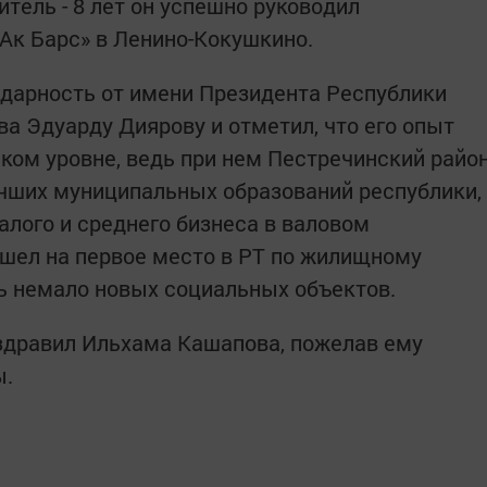
тель - 8 лет он успешно руководил
Ак Барс» в Ленино-Кокушкино.
дарность от имени Президента Республики
а Эдуарду Диярову и отметил, что его опыт
ском уровне, ведь при нем Пестречинский райо
учших муниципальных образований республики,
алого и среднего бизнеса в валовом
шел на первое место в РТ по жилищному
сь немало новых социальных объектов.
здравил Ильхама Кашапова, пожелав ему
ы.