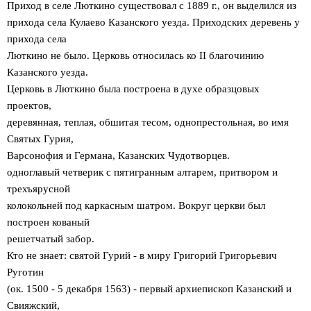
Приход в селе Люткино существовал с 1889 г., он выделился из
прихода села Кулаево Казанского уезда. Приходских деревень у
прихода села
Люткино не было. Церковь относилась ко II благочинию
Казанского уезда.
Церковь в Люткино была построена в духе образцовых
проектов,
деревянная, теплая, обшитая тесом, однопрестольная, во имя
Святых Гурия,
Варсонофия и Германа, Казанских Чудотворцев.
одноглавый четверик с пятигранным алтарем, притвором и
трехъярусной
колокольней под каркасным шатром. Вокруг церкви был
построен кованый
решетчатый забор.
Кто не знает: святой Гурий - в миру Григорий Григорьевич
Руготин
(ок. 1500 - 5 декабря 1563) - первый архиепископ Казанский и
Свияжский,