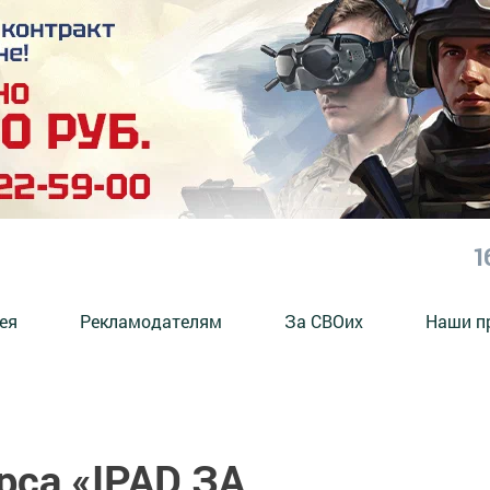
1
ея
Рекламодателям
За СВОих
Наши п
рса «IPAD ЗА