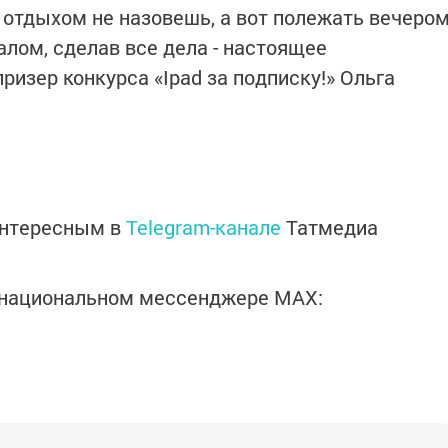
е отдыхом не назовешь, а вот полежать вечеро
алом, сделав все дела - настоящее
призер конкурса «Ipad за подписку!» Ольга
интересным в
Telegram-канале
Татмедиа
в национальном мессенджере MАХ: