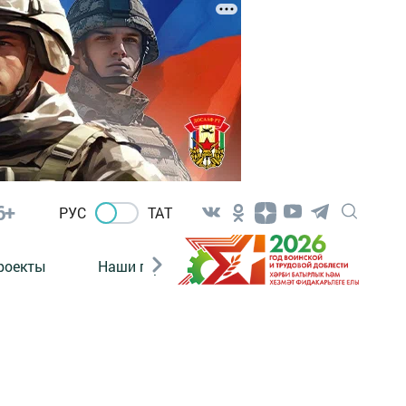
6+
РУС
ТАТ
роекты
Наши герои
Нормативно-правовые а