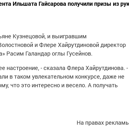
нта Ильшата Гайсарова получили призы из ру
ьяне Кузнецовой, и выигравшим
Волостновой и Флере Хайрутдиновой директор
» Расим Галандар оглы Гусейнов.
е настроение, - сказала Флера Хайрутдинова. -
ли в таком увлекательном конкурсе, даже не
му, что это интересно и весело. А получать
На правах реклам