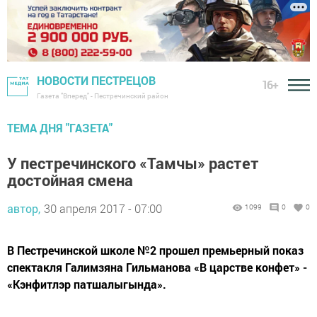
НОВОСТИ ПЕСТРЕЦОВ
16+
Газета "Вперед" - Пестречинский район
ТЕМА ДНЯ "ГАЗЕТА"
У пестречинского «Тамчы» растет
достойная смена
автор,
30 апреля 2017 - 07:00
1099
0
0
В Пестречинской школе №2 прошел премьерный показ
спектакля Галимзяна Гильманова «В царстве конфет» -
«Кэнфитлэр патшалыгында».