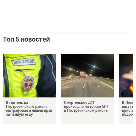
Топ 5 новостей
Водитель из
Смертельное ДТП
В Пестр
Пестречинского района
произошло на трассе М-7
ищут м
оштрафован и лишён прав
в Пестречинском районе
пристав
за пьяную езду
подрос