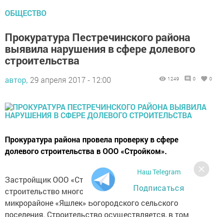
ОБЩЕСТВО
Прокуратура Пестречинского района
выявила нарушения в сфере долевого
строительства
автор,
29 апреля 2017 - 12:00
1249
0
0
Прокуратура района провела проверку в сфере
долевого строительства в ООО «Стройком».
Наш Telegram
Застройщик ООО «Стройком» осуществляет
Подписаться
строительство многоквартирных жилых домов в
микрорайоне «Яшлек» Богородского сельского
поселения. Строительство осуществляется, в том