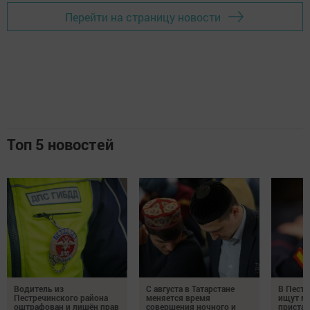
Перейти на страницу новости
Топ 5 новостей
Водитель из
С августа в Татарстане
В Пестр
Пестречинского района
меняется время
ищут м
оштрафован и лишён прав
совершения ночного и
пристав