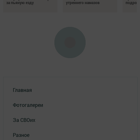
за пьяную езду
утреннего намазов
подрос
Главная
Фотогалереи
За СВОих
Разное