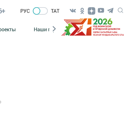
6+
РУС
ТАТ
роекты
Наши герои
Нормативно-правовые а
0