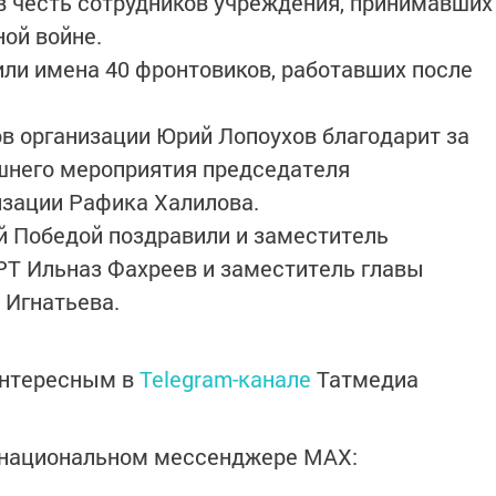
в честь сотрудников учреждения, принимавших
ной войне.
или имена 40 фронтовиков, работавших после
в организации Юрий Лопоухов благодарит за
шнего мероприятия председателя
изации Рафика Халилова.
ой Победой поздравили и заместитель
РТ Ильназ Фахреев и заместитель главы
 Игнатьева.
интересным в
Telegram-канале
Татмедиа
в национальном мессенджере MАХ: