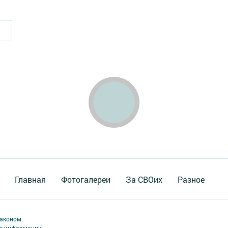
Главная
Фотогалереи
За СВОих
Разное
аконом.