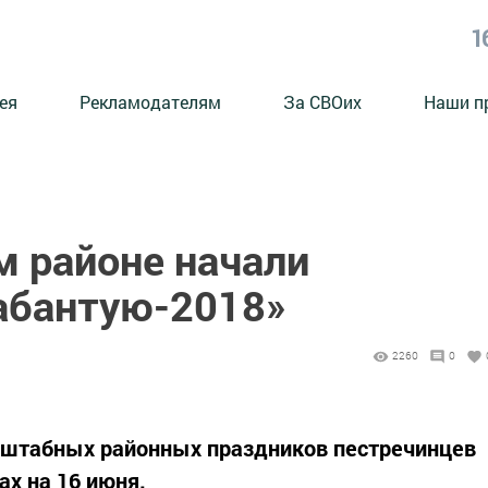
1
ея
Рекламодателям
За СВОих
Наши п
м районе начали
Сабантую-2018»
2260
0
штабных районных праздников пестречинцев
ах на 16 июня.