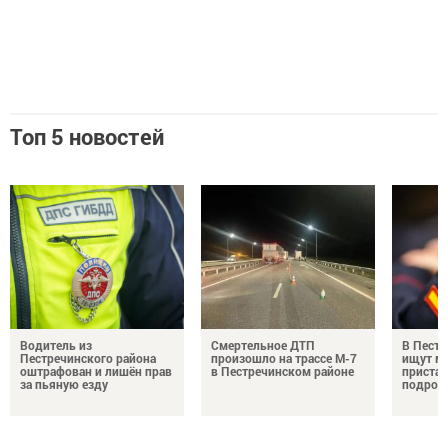
Топ 5 новостей
Водитель из
Смертельное ДТП
В Пестр
Пестречинского района
произошло на трассе М-7
ищут м
оштрафован и лишён прав
в Пестречинском районе
пристав
за пьяную езду
подрос