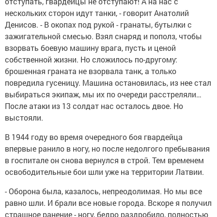
отступать, гвардейцы не отступают! А на нас с
нескольких сторон идут танки, - говорит Анатолий
Денисов. - В окопах под рукой - гранаты, бутылки с
зажигательной смесью. Взял снаряд и пополз, чтобы
взорвать боевую машину врага, пусть и ценой
собственной жизни. Но сложилось по-другому:
брошенная граната не взорвала танк, а только
повредила гусеницу. Машина остановилась, из нее стал
выбираться экипаж, мы их по очереди расстреляли…
После атаки из 13 солдат нас осталось двое. Но
выстояли.
В 1944 году во время очередного боя гвардейца
впервые ранило в ногу, но после недолгого пребывания
в госпитале он снова вернулся в строй. Тем временем
освободительные бои шли уже на территории Латвии.
- Оборона была, казалось, непреодолимая. Но мы все
равно шли. И брали все новые города. Вскоре я получил
страшное ранение - ногу, бедро раздробило, полностью