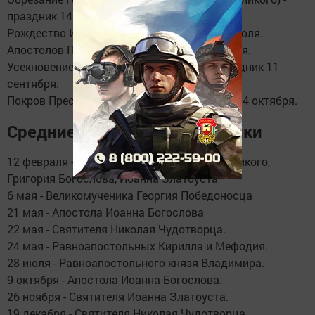
праздник 14 января.
Рождество Иоанна Предтечи - праздник 7 июля.
Апостолов Петра и Павла - праздник 12 июля.
Усекновение главы Иоанна Предтечи - праздник 11
сентября.
Покров Пресвятой Богородицы - праздник 14 октября.
Средние церковные праздники
12 февраля - Трех святителей - Василия Великого,
Григория Богослова, Иоанна Златоуста
6 мая - Великомученика Георгия Победоносца
21 мая - Апостола Иоанна Богослова
22 мая - Святителя Николая Чудотворца.
24 мая - Равноапостольных Кирилла и Мефодия.
28 июля - Равноапостольного князя Владимира.
9 октября - Апостола Иоанна Богослова.
26 ноября - Святителя Иоанна Златоуста.
19 декабря - Святителя Николая Чудотворца.