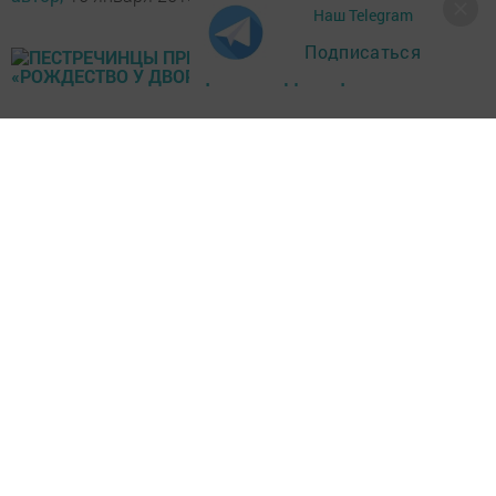
Наш Telegram
Подписаться
На этот праздник с собственной продукцией приехали
сельхозпроизводители из нашего, Сабинского,
Высокогорского, Кукморского, Зеленодольского,
Арского и других районов республики.
Заместитель Премьер-министра Республики Татарстан
- министр сельского хозяйства и продовольствия
Республики Татарстан Марат Ахметов обошел все
площадки, попробовал угощения, пообщался с
представителями предприятий районов, а также вручил
детям подарки.
Фото с официального сайта Министерства сельского
хозяйства и продовольствия Республики Татарстан