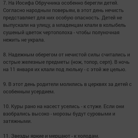
7. На Иосифа Обручника особенно берегли детей.
Согласно народным поверьям, в этот день нечисть
представляет для них особую опасность. Детей не
выпускали на улицу, а младенцам клали в колыбель
сушеный цветок чертополоха - чтобы полуночная
нежить не украла.
8. Надежным оберегом от нечистой силы считались и
острые железные предметы (нож, топор, серп). В ночь
на 11 января их клали под люльку - с этой же целью.
9. В этот день родители молились в церквях за детей с
особенным усердием.
10. Куры рано на насест уселись - к стуже. Если они
взобрались высоко - морозы будут суровыми и
затяжными.
11. Звезды яркие и мерцают - к холодам.