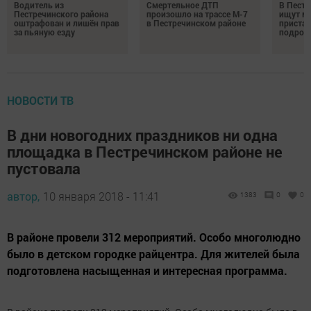
Водитель из
Смертельное ДТП
В Пестр
Пестречинского района
произошло на трассе М-7
ищут м
оштрафован и лишён прав
в Пестречинском районе
пристав
за пьяную езду
подрос
НОВОСТИ ТВ
В дни новогодних праздников ни одна
площадка в Пестречинском районе не
пустовала
автор,
10 января 2018 - 11:41
1383
0
0
В районе провели 312 мероприятий. Особо многолюдно
было в детском городке райцентра. Для жителей была
подготовлена насыщенная и интересная программа.