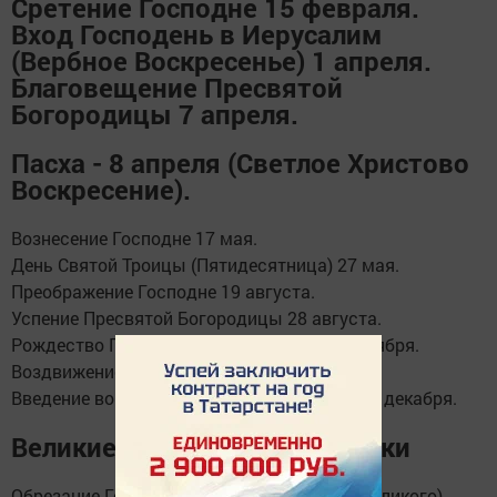
Сретение Господне 15 февраля.
Вход Господень в Иерусалим
(Вербное Воскресенье) 1 апреля.
Благовещение Пресвятой
Богородицы 7 апреля.
Пасха - 8 апреля (Светлое Христово
Воскресение).
Вознесение Господне 17 мая.
День Святой Троицы (Пятидесятница) 27 мая.
Преображение Господне 19 августа.
Успение Пресвятой Богородицы 28 августа.
Рождество Пресвятой Богородицы 21 сентября.
Воздвижение Креста Господня 27 сентября.
Введение во храм Пресвятой Богородицы 4 декабря.
Великие церковные праздники
Обрезание Господне (Святителя Василия Великого) -