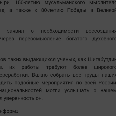
ыри, 150-летию мусульманского мыслител
ва, а также к 80-летию Победы в Велико
в заявил о необходимости воссоздани
 через переосмысление богатого духовног
дов таких выдающихся ученых, как Шигабутди
, их работы требуют более широког
переработки. Важно собрать все труды наши
одить подобные мероприятия по всей России
национальностей могли услышать о наше
л уверенность он.
информ»