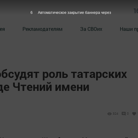
1
5
Автоматическое закрытие баннера через
ея
Рекламодателям
За СВОих
Наши п
бсудят роль татарских
де Чтений имени
324
0