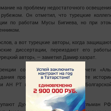
имание на проблему недостаточного освещени
 рубежом. Он отметил, что турецкие коллег
ции по работам Мусы Бигиева, но при это
енником.
ослов, а вот турецкие авторы, когда защищаю
ские диссертации, переиздают его работы
урецкий автор», — заметил Дамир хазрат.
еренции состоится 17 мая в мечети «Аль
дания пройдут 16 мая в Институте истори
и АН РТ и в представительстве Болгарско
тупают Духовное управление мусульман РФ