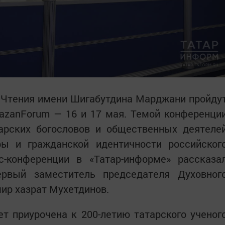
 Чтения имени Шигабутдина Марджани пройду
KazanForum — 16 и 17 мая. Темой конференци
тарских богословов и общественных деятеле
ры и гражданской идентичности российског
-конференции в «Татар-информе» рассказа
ервый заместитель председателя Духовног
ир хазрат Мухетдинов.
т приурочена к 200-летию татарского ученог