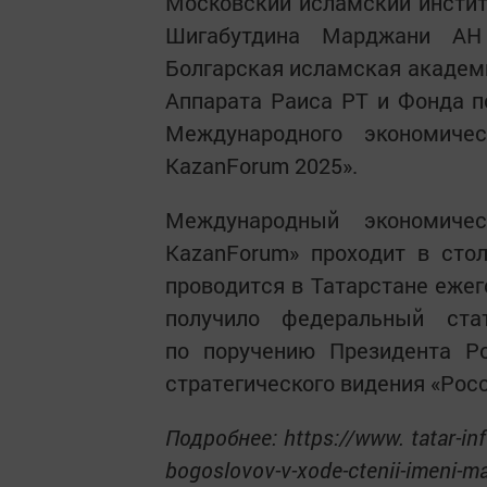
Московский исламский институ
Шигабутдина Марджани АН 
Болгарская исламская академи
Аппарата Раиса РТ и Фонда п
Международного экономиче
KazanForum 2025».
Международный экономич
KazanForum» проходит в сто
проводится в Татарстане ежег
получило федеральный ста
по поручению Президента Ро
стратегического видения «Рос
Подробнее: https://www. tatar-in
bogoslovov-v-xode-ctenii-imeni