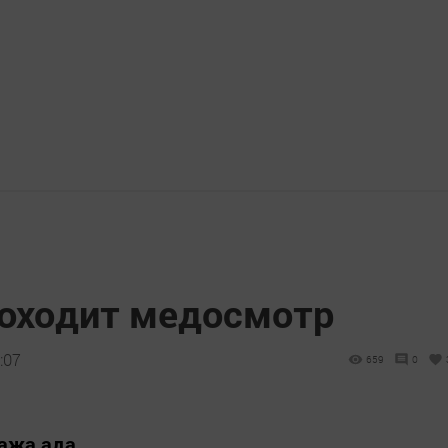
оходит медосмотр
:07
659
0
тажа ада