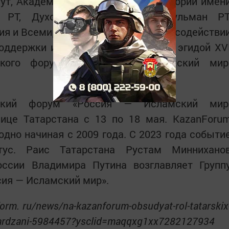
т, Академия наук РТ, Институт истории имен
РТ, Духовное управление мусульман РТ
я и Всемирный конгресс татар при содействи
оддержки исламской культуры под эгидой XV
ского форума «Россия — Исламский мир
еский форум «Россия — Исламский мир
лице Татарстана с 13 по 18 мая. KazanForu
одно начиная с 2009 года. C 2023 года событи
тус. Раис Татарстана Рустам Миннихано
ссии Владимира Путина возглавляет Групп
сия — Исламский мир».
form. ru/news/na-kazanforum-obsudyat-rol-tatarskix
-mardzani-5984457?ysclid=maqqxg1xx7282127934