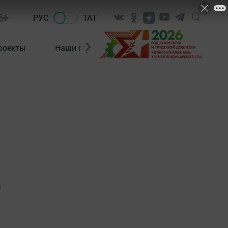
6+
РУС
ТАТ
роекты
Наши герои
Нормативно-правовые а
1