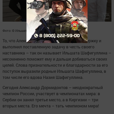
Фото: © Ильшат Гайсаров
То, что Александр проявил настоящую выдержку и
выполнил поставленную задачу в честь своего
наставника – так он называет Ильшата Шафигуллина –
несомненно поможет ему и дальше добиваться своих
целей. Слова признательности и благодарности за его
поступок выразили родные Ильшата Шафигуллина, в
том числе его вдова Назия Шафигуллина.
Сегодня Александр Дормидонтов – неоднократный
чемпион России, участвует в чемпионатах мира: в
Сербии он занял третье место, а в Киргизии – три
вторых места. Его мечта – тать чемпионом мира!