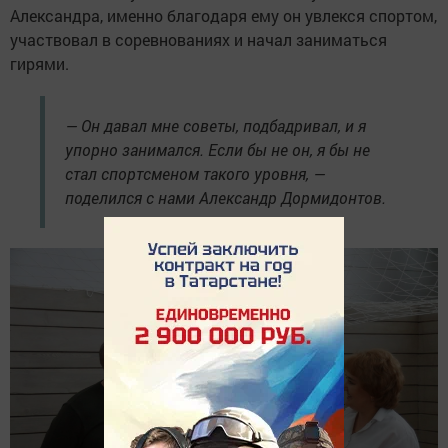
Александра, именно благодаря ему он увлекся спортом,
участвовал в соревнованиях и начал заниматься
гирями.
— Он давал мне советы, подбадривал, и я
упорно занимался. Если бы не он, я бы не
стал спортсменом такого уровня, —
поделился с нами Александр Дормидонтов.