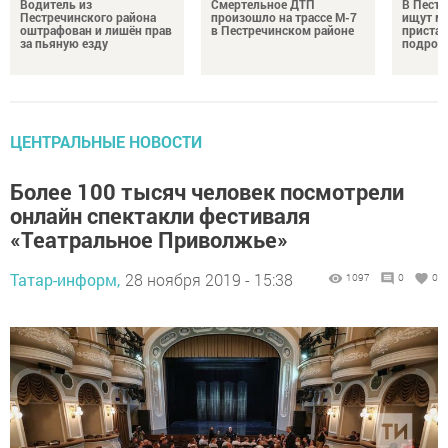
Водитель из
Смертельное ДТП
В Пестр
Пестречинского района
произошло на трассе М-7
ищут м
оштрафован и лишён прав
в Пестречинском районе
пристав
за пьяную езду
подрос
ЦЕНТРАЛЬНЫЕ НОВОСТИ
Более 100 тысяч человек посмотрели
онлайн спектакли фестиваля
«Театральное Приволжье»
Татар-информ,
28 ноября 2019 - 15:38
1097
0
0