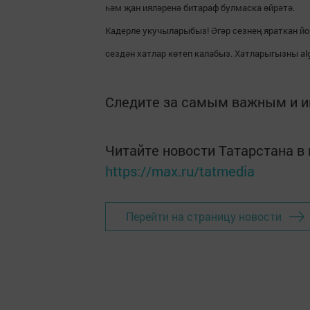
һәм җан ияләренә битараф булмаска өйрәтә.
Кадерле укучыларыбыз! Әгәр сезнең яраткан йо
сездән хатлар көтеп калабыз. Хатларыгызны al
Следите за самым важным и 
Читайте новости Татарстана 
https://max.ru/tatmedia
Перейти на страницу новости