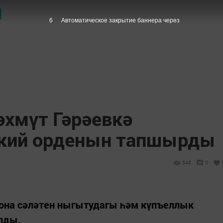
Ы
5
Автоматическое закрытие баннера через
әхмүт Гәрәевкә
ский орденын тапшырды
548
0
рона сәләтен ныгытудагы һәм күпъеллык
лды.