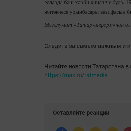
елларда баш хәрби киңәшче була. 
җитәкчесе урынбасары вазифасын би
Мәгълүмат «Татар-информ»нан ал
Следите за самым важным и 
Читайте новости Татарстана 
https://max.ru/tatmedia
Оставляйте реакции