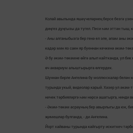
Колай авылында яшәүчеләрнең берсе безгә үзене
диңгез дуңгызы да түгел. Песи һәм эттән тыш, 
- Аны алганыбызга бер генә ел эле, апам аны ә
кадәр мин яз саен яр буеннан кечкенә әкәм-тө
Ә бу әкәм-төкәмне өйгә алып кайтканда, ул бик
өч аквариум алыштырырга өлгердек.
Шуннан бирле Ангелина бу моллюскалар белән 
турында укый, видеолар карый. Хәзер ул әкәм-
ничек тәрбияләргә һәм нәрсә ашатырга, нинди 
- Әкәм-төкәм асрауның бер авырлыгы да юк, би
җимешләр булганда, - ди Ангелина.
Йорт хайваны турында кайгырту искиткеч тәрби