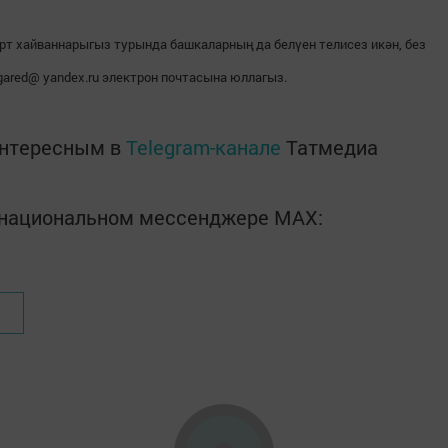
рт хайваннарыгыз турында башкаларның да белүен телисез икән, без
gared@ yandex.ru электрон почтасына юллагыз.
интересным в
Telegram-канале
Татмедиа
в национальном мессенджере MАХ: