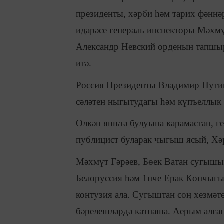
президенты, хәрби һәм тарих фәнн
идарәсе генераль инспекторы Мәхмү
Александр Невский орденын тапшырд
итә.
Россия Президенты Владимир Путин
сәләтен ныгытудагы һәм күпъеллык 
Өлкән яшьтә булуына карамастан, ге
публицист буларак чыгыш ясый, Хә
Мәхмүт Гәрәев, Бөек Ватан сугышын
Белоруссия һәм 1нче Ерак Көнчыгы
контузия ала. Сугыштан соң хезмәт
бәрелешләрдә катнаша. Аерым алга