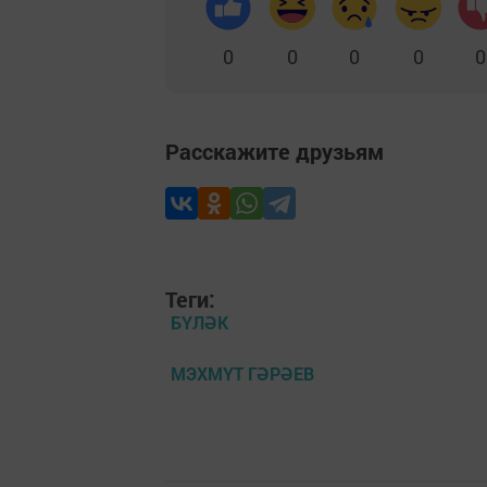
0
0
0
0
0
Расскажите друзьям
Теги:
БҮЛӘК
МЭХМҮТ ГӘРӘЕВ