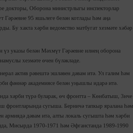
әре докторы, Оборона министрлыгы инспекторлар
т Гәрәевне 95 яшьлеге белән котлады һәм аңа
ы. Бу хакта хәрби ведомство матбугат хезмәте хәбәр
 үз указы белән Мәхмүт Гәрәевне илнең оборона
намуслы хезмәте өчен бүләкләде.
нерал актив рәвештә эшләвен дәвам итә. Ул галим һәм
рби фәннәр академиясе белән уңышлы идарә итә.
да хәрби түрә буларак, өч фронтта – Көнбатыш, 3нче
ш фронтларында сугыша. Берничә тапкыр яралана һәм
ен армиядә дәвам итә, алты локаль сугышта һәм хәрби
нда, Мисырда 1970-1971 һәм Әфганстанда 1989-1990