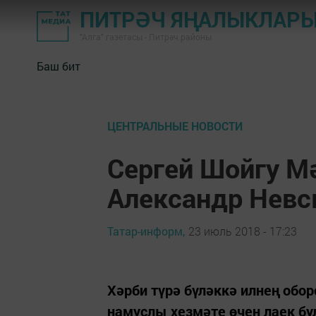
ПИТРӘЧ ЯҢАЛЫКЛАР
"Алга" газетасы - Питрәч районы
Баш бит
ЦЕНТРАЛЬНЫЕ НОВОСТИ
Сергей Шойгу М
Александр Нев
Татар-информ,
23 июль 2018 - 17:23
Хәрби түрә бүләккә илнең обо
намуслы хезмәте өчен лаек бу