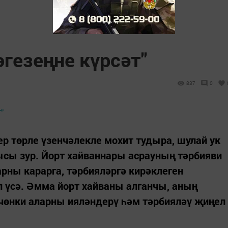
гезеңне күрсәт"
837
0
ер төрле үзенчәлекле мохит тудыра, шулай ук
ысы зур. Йорт хайваннары асрауның тәрбияви
арны карарга, тәрбияләргә кирәклеген
еп үсә. Әмма йорт хайваны алганчы, аның
 чөнки аларны ияләндерү һәм тәрбияләү җиңел