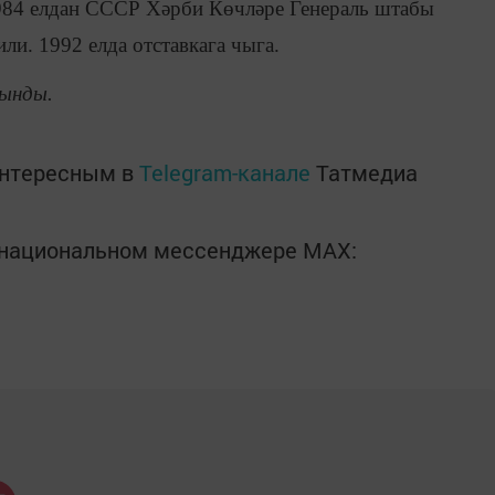
1984 елдан СССР Хәрби Көчләре Генераль штабы
ли. 1992 елда отставкага чыга.
ынды.
интересным в
Telegram-канале
Татмедиа
в национальном мессенджере MАХ: