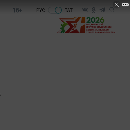
16+
РУС
ТАТ
0