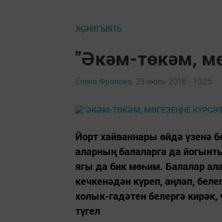
ҖӘМГЫЯТЬ
"Әкәм-төкәм, мө
Елена Фролова,
23 июль 2018 - 10:25
Йорт хайваннары өйдә үзенә б
аларның балаларга да йогынт
ягы да бик мөһим. Балалар ал
кечкенәдән күреп, аңлап, бел
холык-гадәтен белергә кирәк,
түгел