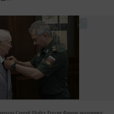
енералы Сергей Шойгу Россия Фәннәр академиясе