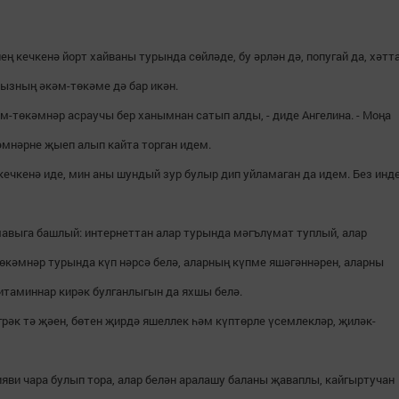
ң кечкенә йорт хайваны турында сөйләде, бу әрлән дә, попугай да, хәтт
кызның әкәм-төкәме дә бар икән.
кәм-төкәмнәр асраучы бер ханымнан сатып алды, - диде Ангелина. - Моңа
кәмнәрне җыеп алып кайта торган идем.
 кечкенә иде, мин аны шундый зур булыр дип уйламаган да идем. Без инд
мавыга башлый: интернеттан алар турында мәгълүмат туплый, алар
төкәмнәр турында күп нәрсә белә, аларның күпме яшәгәннәрен, аларны
витаминнар кирәк булганлыгын да яхшы белә.
грәк тә җәен, бөтен җирдә яшеллек һәм күптөрле үсемлекләр, җиләк-
яви чара булып тора, алар белән аралашу баланы җаваплы, кайгыртучан