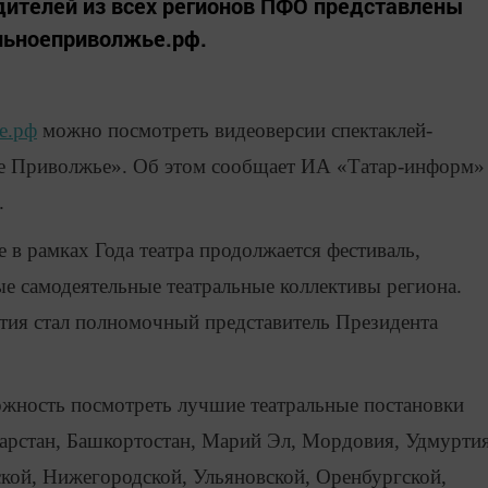
дителей из всех регионов ПФО представлены
альноеприволжье.рф.
е.рф
можно посмотреть видеоверсии спектаклей-
ое Приволжье». Об этом сообщает ИА «Татар-информ»
.
в рамках Года театра продолжается фестиваль,
е самодеятельные театральные коллективы региона.
ия стал полномочный представитель Президента
жность посмотреть лучшие театральные постановки
тарстан, Башкортостан, Марий Эл, Мордовия, Удмурти
кой, Нижегородской, Ульяновской, Оренбургской,