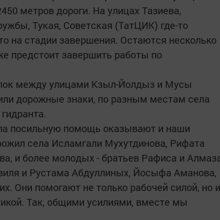
450 метров дороги. На улицах Тазиева,
ружбы, Тукая, Советская (ТатЦИК) где-то
-то на стадии завершения. Остаются несколько
кже предстоит завершить работы по
лок между улицами Кзыл-Йолдыз и Мусы
или дорожные знаки, по разным местам села
гидранта.
ела посильную помощь оказывают и наши
рожил села Исламгали Мухутдинова, Рифата
а, и более молодых - братьев Рафиса и Алмаз
виля и Рустама Абдуллиных, Йосыфа Аманова,
их. Они помогают не только рабочей силой, но 
никой. Так, общими усилиями, вместе мы