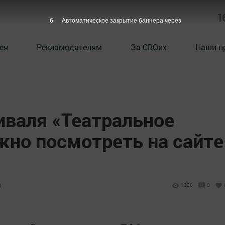
1
5
Автоматическое закрытие баннера через
ея
Рекламодателям
За СВОих
Наши п
иваля «Театральное
но посмотреть на сайте
9
1320
0