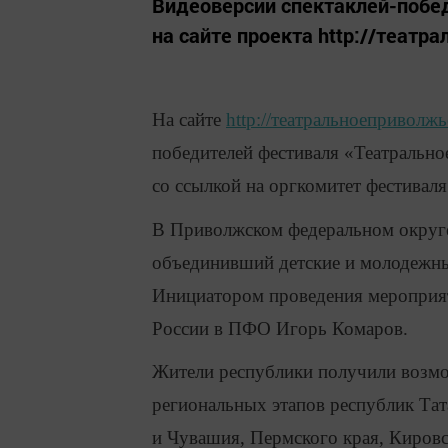
Видеоверсии спектаклей-побе
на сайте проекта http://театр
На сайте
http://театральноеприволжь
победителей фестиваля «Театральн
со ссылкой на оргкомитет фестиваля
В Приволжском федеральном округе 
объединивший детские и молодежны
Инициатором проведения мероприят
России в ПФО Игорь Комаров.
Жители республики получили возмо
региональных этапов республик Та
и Чувашия, Пермского края, Кировс