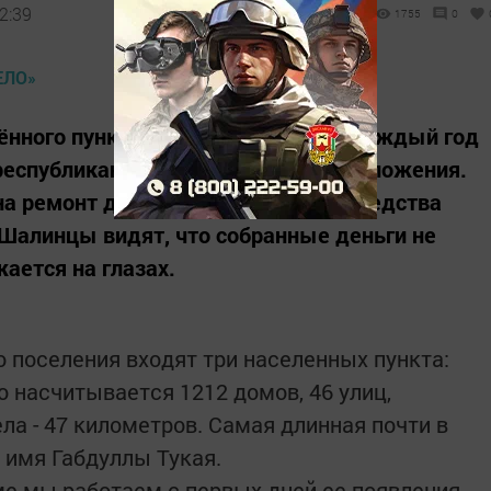
2:39
1755
0
ённого пункта района, села Шали, каждый год
 республиканской программе самообложения.
на ремонт дорог, в прошлое годы средства
 Шалинцы видят, что собранные деньги не
жается на глазах.
о поселения входят три населенных пункта:
 насчитывается 1212 домов, 46 улиц,
ла - 47 километров. Самая длинная почти в
 имя Габдуллы Тукая.
е мы работаем с первых дней ее появления, -