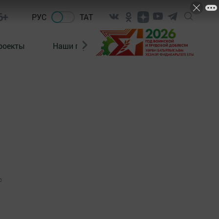
6+
РУС
ТАТ
роекты
Наши герои
Нормативно-правовые а
0