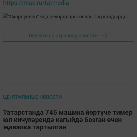
https://max.ru/tatmedia
Перейти на страницу новости
ЦЕНТРАЛЬНЫЕ НОВОСТИ
Татарстанда 745 машина йөртүче тимер
юл кичүләрендә кагыйдә бозган өчен
җавапка тартылган