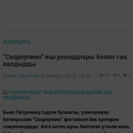
ҖӘМГЫЯТЬ
“Скорлупино” яңа рекордлары белән таң
калдырды
Елена Зарипова,
3 октябрь 2018 - 08:46
845
0
0
Быел Питрәчнең гадәти булмаган, үзенчәлекле
Бөтенроссия “Скорлупино” фестивале бик күпләрне
гаҗәпләндерде. Алга китеп шуны билгеләп үтәсем килә,