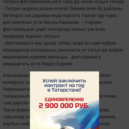
Питрәч фестиваленең алга таба да чәчәк атуын теләде.
- Питрәч җиренә рәхим итегез! Безнең өчен бу районны
Бөтенроссия дәрәҗәсендә күрсәтә торган зур чара, -
дип билгеләп үтте Илһам Кашапов. – Һәркем
фестивальдән уңай тәэсирләр алсын, үзе өчен
ниндидер яңалык тапсын.
- Фестивальгә яңа үрләр телим, анда ел саен күбрәк
командалар катнашсын, киләчәктә ул тагын да күбрәк
кешеләрнең күңелен яуласын, - дип һәркемгә
мөрәҗәгать итте Марат Бариев.
Ачылышның үзенчәлеге булып Мисс Скорлупино
конкурсы саналды. Бу конкурста беренче урынны
Чиремшән кызы алды, ул судьяларны һәм
тамашачыларны һава шарыннан ясалган костюмы
һәм дәртле биюе белән таң калдырды.
Төрле формадагы һәм зурлыктагы йомыркалар,
тавыклар һәм әтәчләр “Скорлупино” фестиваленең
барлык мәйданнарын чолгап алды. Командалар