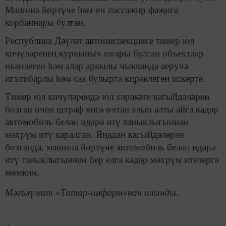
Машина йөртүче һәм өч пассажир фаҗига
корбаннары булган.
Республика Дәүләт автоинспекциясе тимер юл
кичүләренең куркыныч югары булган объектлар
икәнлеген һәм алар аркылы чыкканда аеруча
игътибарлы һәм сак булырга кирәклеген искәртә.
Тимер юл кичүләрендә юл хәрәкәте кагыйдәләрен
бозган өчен штраф яисә өчтән алып алты айга кадәр
автомобиль белән идарә итү таныклыгыннан
мәхрүм итү каралган. Яңадан кагыйдәләрне
бозганда, машина йөртүче автомобиль белән идарә
итү таныклыгыннан бер елга кадәр мәхрүм ителергә
мөмкин.
Мәгълүмат «Татар-информ»нан алынды.