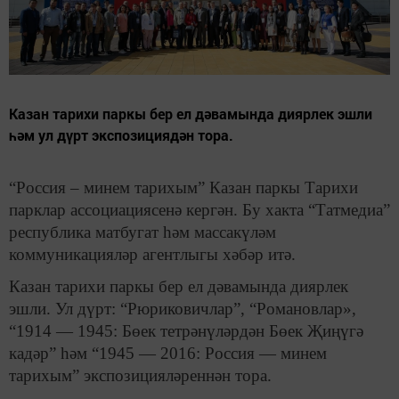
Казан тарихи паркы бер ел дәвамында диярлек эшли
һәм ул дүрт экспозициядән тора.
“Россия – минем тарихым” Казан паркы Тарихи
парклар ассоциациясенә кергән. Бу хакта “Татмедиа”
республика матбугат һәм массакүләм
коммуникацияләр агентлыгы хәбәр итә.
Казан тарихи паркы бер ел дәвамында диярлек
эшли. Ул дүрт: “Рюриковичлар”, “Романовлар»,
“1914 — 1945: Бөек тетрәнүләрдән Бөек Җиңүгә
кадәр” һәм “1945 — 2016: Россия — минем
тарихым” экспозицияләреннән тора.