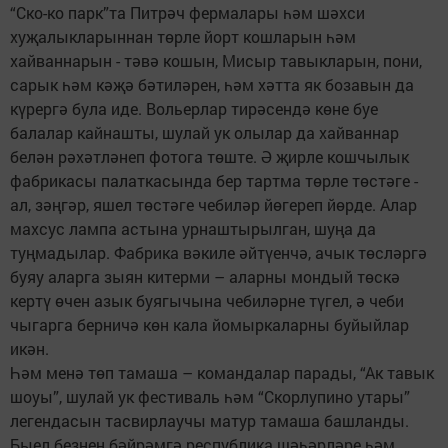
“Ско-ко парк”та Питрәч фермалары һәм шәхси
хуҗалыкларыннан төрле йорт кошларын һәм
хайваннарын - тәвә кошын, Мисыр тавыкларын, пони,
сарык һәм кәҗә бәтиләрен, һәм хәтта як бозавын да
күрергә була иде. Вольерлар тирәсендә көне буе
балалар кайнашты, шулай ук олылар да хайваннар
белән рәхәтләнеп фотога төште. Ә җирле кошчылык
фабрикасы палаткасында бер тартма төрле төстәге -
ал, зәңгәр, яшел төстәге чебиләр йөгереп йөрде. Алар
махсус лампа астына урнаштырылган, шуңа да
туңмадылар. Фабрика вәкиле әйтүенчә, ачык төсләргә
буяу аларга зыян китерми – аларны мондый төскә
кертү өчен азык буягычына чебиләрне түгел, ә чеби
чыгарга берничә көн кала йомыркаларны буйыйлар
икән.
Һәм менә төп тамаша – командалар парады, “Ак тавык
шоуы”, шулай ук фестиваль һәм “Скорлупино утары”
легендасын тасвирлаучы матур тамаша башланды.
Быел безнең бәйрәмгә республика шәһәрләре һәм