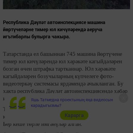
Республика Дәүләт автоинспекциясе машина
йөртүчеләрне тимер юл кичүләрендә аеруча
игътибарлы булырга чакыра.
Татарстанда ел башыннан 745 машина йөртүчене
тимер юл кичүләрендә юл хәрәкәте кагыйдәләрен
бозган өчен штрафка тартканнар. Юл хәрәкәте
кагыйдәләрен бозучыларның күпчелеге фото-
видеотеркәү системасы ярдәмендә ачыкланган. Бу
хакта республика Дәүләт автоинспекциясендә хәбәр
иттеләр.
Яшь Татмедиа проектының яңа видеосын
карадыгызмы?
Татарстанда быел тугыз ай эчендә тимер юл
Карарга
кичүләрендә ике һәлакәт булган, дүрт кеше үлгән.
Бер кеше төрле имгәнүләр алган.