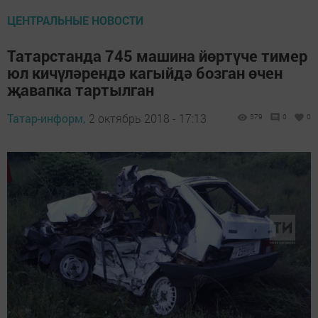
ЦЕНТРАЛЬНЫЕ НОВОСТИ
Татарстанда 745 машина йөртүче тимер
юл кичүләрендә кагыйдә бозган өчен
җавапка тартылган
Татар-информ,
2 октябрь 2018 - 17:13
579
0
0