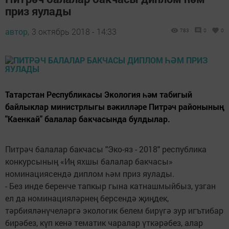
приз яулады
автор,
3 октябрь 2018 - 14:33
783
0
0
Татарстан Республикасы Экология һәм табигый
байлыклар министрлыгы вәкилләре Питрәч районының
"Каенкай" балалар бакчасында булдылар.
Питрәч балалар бакчасы "Эко-яз - 2018" республика
конкурсының «Иң яхшы балалар бакчасы»
номинациясендә диплом һәм приз яулады.
- Без инде беренче тапкыр гына катнашмыйбыз, узган
ел да номинацияләрнең берсендә җиңдек,
тәрбияләнүчеләргә экологик белем бирүгә зур игътибар
бирәбез, күп кенә тематик чаралар үткәрәбез, алар