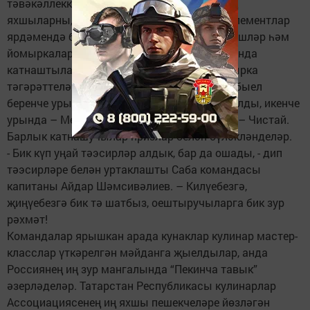
тәвәкәллеккә, җитезлеккә ярыштылар. Ә иң
яхшыларны, әлбәттә инде, нәкъ тә шушы элементлар
ярдәмендә билгеләделәр – алар резин чебешләр һәм
йомыркалар ыргыттылар, әтәчләр сугышында
катнаштылар һәм стадион буенча зур йомырка
тәгәрәттеләр. Конкурс нәтиҗәләре буенча, быел
беренче урынны Саба районы командасы алды, икенче
урында – Менделеевск районы, ә өченчедә – Чистай.
Барлык катнашучылар призлар белән бүләкләнделәр.
- Бик күп уңай тәэсирләр алдык, бар да ошады, - дип
тәэсирләре белән уртаклашты Саба командасы
капитаны Айдар Шәмсивәлиев. – Килүебезгә,
җиңүебезгә бик тә шатбыз, оештыручыларга бик зур
рәхмәт!
Командалар ярышкан арада кунаклар кулинар мастер-
класслар үткәрелгән мәйданга җыелдылар, анда
Россиянең иң зур мангалында “Пекинча тавык”
әзерләделәр. Татарстан Республикасы кулинарлар
Ассоциациясенең иң яхшы пешекчеләре йөзләгән