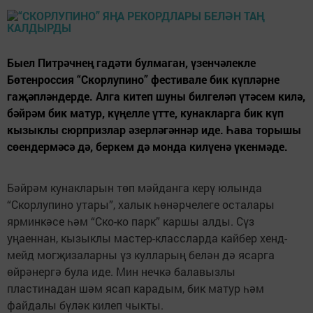
Быел Питрәчнең гадәти булмаган, үзенчәлекле
Бөтенроссия “Скорлупино” фестивале бик күпләрне
гаҗәпләндерде. Алга китеп шуны билгеләп үтәсем килә,
бәйрәм бик матур, күңелле үтте, кунакларга бик күп
кызыклы сюрпризлар әзерләгәннәр иде. Һава торышы
сөендермәсә дә, беркем дә монда килүенә үкенмәде.
Бәйрәм кунакларын төп мәйданга керү юлында
“Скорлупино утары”, халык һөнәрчелеге осталары
ярминкәсе һәм “Ско-ко парк” каршы алды. Сүз
уңаеннан, кызыклы мастер-классларда кайбер хенд-
мейд могҗизаларны үз кулларың белән дә ясарга
өйрәнергә була иде. Мин нечкә балавызлы
пластинадан шәм ясап карадым, бик матур һәм
файдалы бүләк килеп чыкты.