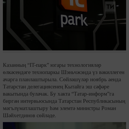
Казанның “IT-парк” югары технологияләр
өлкәсендәге технопаркы Шэньчжэнда үз вәкиллеген
ачарга планлаштырыла. Сөйләшүләр ноябрь аенда
Татарстан делегациясенең Кытайга эш сәфәре
вакытында булачак. Бу хакта “Татар-информ”га
биргән интервьюсында Татарстан Республикасының
мәгълүматлаштыру һәм элемтә министры Роман
Шәйхетдинов сөйләде.