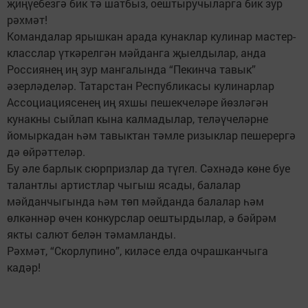
җиңүебезгә бик тә шатбыз, оештыручыларга бик зур
рәхмәт!
Командалар ярышкан арада кунаклар кулинар мастер-
класслар үткәрелгән мәйданга җыелдылар, анда
Россиянең иң зур мангалында “Пекинча тавык”
әзерләделәр. Татарстан Республикасы кулинарлар
Ассоциациясенең иң яхшы пешекчеләре йөзләгән
кунакны сыйлап кына калмадылар, теләүчеләрне
йомыркадан һәм тавыктан тәмле ризыклар пешерергә
дә өйрәттеләр.
Бу әле барлык сюрпризлар да түгел. Сәхнәдә көне буе
талантлы артистлар чыгыш ясады, балалар
мәйданчыгында һәм төп мәйданда балалар һәм
өлкәннәр өчен конкурслар оештырдылар, ә бәйрәм
якты салют белән тәмамланды.
Рәхмәт, “Скорлупино”, киләсе елда очрашканчыга
кадәр!