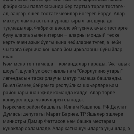
фабрикасы палаткасында бер тартма төрле төстәге -
ал, зәңгәр, яшел төстәге чебиләр йөгереп йөрде. Алар
махсус лампа астына урнаштырылган, шуңа да
туңмадылар. Фабрика вәкиле әйтүенчә, ачык төсләргә
буяу аларга зыян китерми – аларны мондый төскә
кертү өчен азык буягычына чебиләрне түгел, ә чеби
чыгарга берничә көн кала йомыркаларны буйыйлар
икән.
Һәм менә төп тамаша – командалар парады, “Ак тавык
шоуы”, шулай ук фестиваль һәм “Скорлупино утары”
легендасын тасвирлаучы матур тамаша башланды.
Быел безнең бәйрәмгә республика шәһәрләре һәм
районнарыннан җиде команда килде. Алар төрле
конкурсларда үз көчләрен сынады.
Һәркемне район башлыгы Илһам Кашапов, РФ Дәүләт
Думасы депутаты Марат Бариев, ТР Яшьләр эшләре
министры Дамир Фәттахов һәм башка мөхтәрәм
кунаклар сәламләде. Алар катнашучыларга уңышлар, ә