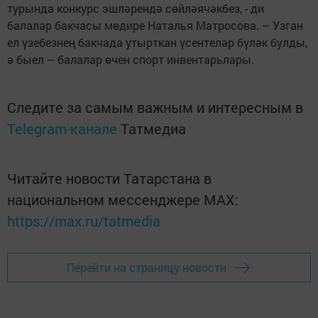
турында конкурс эшләрендә сөйләячәкбез, - ди
балалар бакчасы мөдире Наталья Матросова. – Узган
ел үзебезнең бакчада утырткан үсентеләр бүләк булды,
ә быел – балалар өчен спорт инвентарьлары.
Следите за самым важным и интересным в
Telegram-канале
Татмедиа
Читайте новости Татарстана в
национальном мессенджере MАХ:
https://max.ru/tatmedia
Перейти на страницу новости