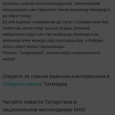
кунакны сыйлап кына калмадылар, теләүчеләрне
йомыркадан һәм тавыктан тәмле ризыклар пешерергә
дә өйрәттеләр.
Бу әле барлык сюрпризлар да түгел. Сәхнәдә көне буе
талантлы артистлар чыгыш ясады, балалар
мәйданчыгында һәм төп мәйданда балалар һәм
өлкәннәр өчен конкурслар оештырдылар, ә бәйрәм
якты салют белән тәмамланды.
Рәхмәт, “Скорлупино”, киләсе елда очрашканчыга
кадәр!
Следите за самым важным и интересным в
Telegram-канале
Татмедиа
Читайте новости Татарстана в
национальном мессенджере MАХ: