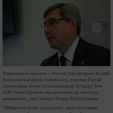
Вәкиллекнең максаты – Россия стартапларын Кытай
базарына чыгаруны тәэмин итү, аларның Кытай
стратаплары белән багланышларын булдыру һәм
КНР белән берлектә яңа компанияләр оештыру
мөмкинлеге, дип сөйләде Роман Шәйхетдинов.
“Шэньчжэн белән кызыксыну аның күп санлы