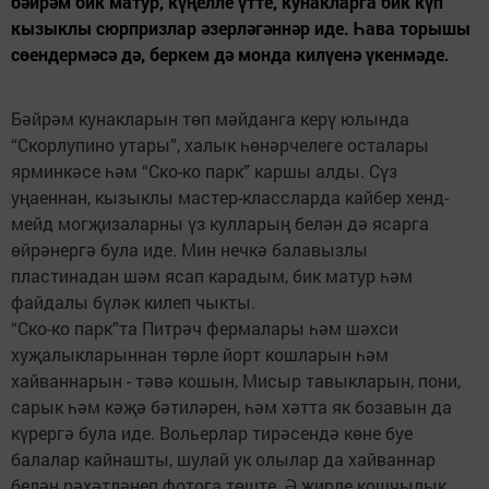
бәйрәм бик матур, күңелле үтте, кунакларга бик күп
кызыклы сюрпризлар әзерләгәннәр иде. Һава торышы
сөендермәсә дә, беркем дә монда килүенә үкенмәде.
Бәйрәм кунакларын төп мәйданга керү юлында
“Скорлупино утары”, халык һөнәрчелеге осталары
ярминкәсе һәм “Ско-ко парк” каршы алды. Сүз
уңаеннан, кызыклы мастер-классларда кайбер хенд-
мейд могҗизаларны үз кулларың белән дә ясарга
өйрәнергә була иде. Мин нечкә балавызлы
пластинадан шәм ясап карадым, бик матур һәм
файдалы бүләк килеп чыкты.
“Ско-ко парк”та Питрәч фермалары һәм шәхси
хуҗалыкларыннан төрле йорт кошларын һәм
хайваннарын - тәвә кошын, Мисыр тавыкларын, пони,
сарык һәм кәҗә бәтиләрен, һәм хәтта як бозавын да
күрергә була иде. Вольерлар тирәсендә көне буе
балалар кайнашты, шулай ук олылар да хайваннар
белән рәхәтләнеп фотога төште. Ә җирле кошчылык