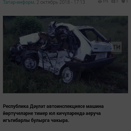
Татар-информ,
2 октябрь 2018 - 17:13
579
0
0
Республика Дәүләт автоинспекциясе машина
йөртүчеләрне тимер юл кичүләрендә аеруча
игътибарлы булырга чакыра.