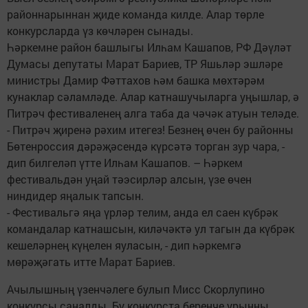
районнарыннан җиде команда килде. Алар төрле
конкурсларда үз көчләрен сынады.
Һәркемне район башлыгы Илһам Кашапов, РФ Дәүләт
Думасы депутаты Марат Бариев, ТР Яшьләр эшләре
министры Дамир Фәттахов һәм башка мөхтәрәм
кунаклар сәламләде. Алар катнашучыларга уңышлар, ә
Питрәч фестиваленең алга таба да чәчәк атуын теләде.
- Питрәч җиренә рәхим итегез! Безнең өчен бу районны
Бөтенроссия дәрәҗәсендә күрсәтә торган зур чара, -
дип билгеләп үтте Илһам Кашапов. – Һәркем
фестивальдән уңай тәэсирләр алсын, үзе өчен
ниндидер яңалык тапсын.
- Фестивальгә яңа үрләр телим, анда ел саен күбрәк
командалар катнашсын, киләчәктә ул тагын да күбрәк
кешеләрнең күңелен яуласын, - дип һәркемгә
мөрәҗәгать итте Марат Бариев.
Ачылышның үзенчәлеге булып Мисс Скорлупино
конкурсы саналды. Бу конкурста беренче урынны