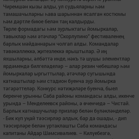
Чиремшән кызы алды, ул судьяларны һәм
тамашачыларны һава шарыннан ясалган костюмы
һәм дәртле биюе белән таң калдырды.
Төрле формадагы һәм зурлыктагы йомыркалар,
тавыклар һәм әтәчләр “Скорлупино” фестиваленең
барлык мәйданнарын чолгап алды. Командалар
тәвәкәллеккә, җитезлеккә ярыштылар. Ә иң
яхшыларны, әлбәттә инде, нәкъ тә шушы элементлар
ярдәмендә билгеләделәр – алар резин чебешләр һәм
йомыркалар ыргыттылар, әтәчләр сугышында
катнаштылар һәм стадион буенча зур йомырка
тәгәрәттеләр. Конкурс нәтиҗәләре буенча, быел
беренче урынны Саба районы командасы алды, икенче
урында – Менделеевск районы, ә өченчедә – Чистай.
Барлык катнашучылар призлар белән бүләкләнделәр.
- Бик күп уңай тәэсирләр алдык, бар да ошады, - дип
тәэсирләре белән уртаклашты Саба командасы
капитаны Айдар Шәмсивәлиев. – Килүебезгә,