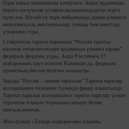
Парк вакыт машинасын хәтерләтә. Аның ярдәмендә
бирегә килүчеләр үзләрен кызыксындырган чорга
күчә ала. Шулай ук парк мәйданында даими рәвештә
интеллектуаль викториналар, уеннар һәм квестлар
үткәрелеп тора.
Ставрополь тарихи паркында “Россия тарихы:
киләчәк технологияләре ярдәмендә үткәнгә караш”
федераль форумы узды. Анда Россиянең 17
шәһәреннән, шул исәптән Казаннан да, федераль
проектның йөзләп белгече катнашты.
Чарада “Россия – минем тарихым” Тарихи парклар
ассоциациясе төзелеше турында фикер алыштылар.
Тарихи парклар ассоциациясе тарихи парклар үсеше
стратегик планын тормышка ашыру белән
шөгыльләнәчәк.
Мәгълүмат «Татар-информ»нан алынды.