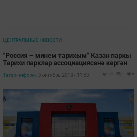
ЦЕНТРАЛЬНЫЕ НОВОСТИ
“Россия – минем тарихым” Казан паркы
Тарихи парклар ассоциациясенә кергән
Татар-информ,
3 октябрь 2018 - 11:53
672
0
0