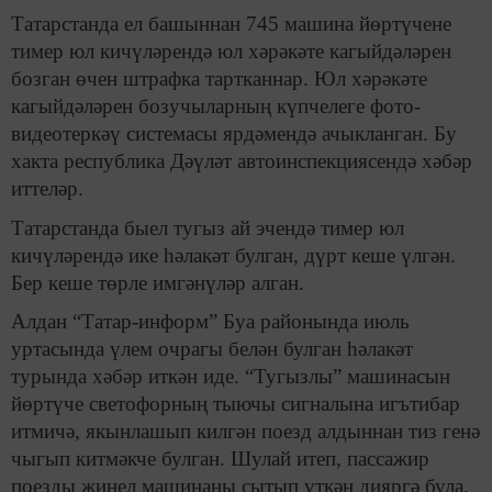
Татарстанда ел башыннан 745 машина йөртүчене
тимер юл кичүләрендә юл хәрәкәте кагыйдәләрен
бозган өчен штрафка тартканнар. Юл хәрәкәте
кагыйдәләрен бозучыларның күпчелеге фото-
видеотеркәү системасы ярдәмендә ачыкланган. Бу
хакта республика Дәүләт автоинспекциясендә хәбәр
иттеләр.
Татарстанда быел тугыз ай эчендә тимер юл
кичүләрендә ике һәлакәт булган, дүрт кеше үлгән.
Бер кеше төрле имгәнүләр алган.
Алдан “Татар-информ” Буа районында июль
уртасында үлем очрагы белән булган һәлакәт
турында хәбәр иткән иде. “Тугызлы” машинасын
йөртүче светофорның тыючы сигналына игътибар
итмичә, якынлашып килгән поезд алдыннан тиз генә
чыгып китмәкче булган. Шулай итеп, пассажир
поезды җиңел машинаны сытып үткән дияргә була.