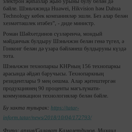
электрон җиһазлар җыю урыны булу белән дә
бәйле. Шэньчжэнда Huawei, Hikvision һәм Dahua
Technology кебек компанияләр эшли. Без алар белән
хезмәттәшлек итәбез”, - диде министр.
Роман Шәйхетдинов сүзләренчә, мондый
мәйданчык булдыру Шэньчжэн белән генә түгел, ә
Гонконг белән дә үзара бәйләнеш булдыруны күздә
тота.
Шэньчжэн технопаркы КНРның 156 технопаркы
арасында әйдәп баручысы. Технопаркның
резидентлары 9 мең оешма. Алар җитештергән
продукциянең 90 проценты мәгълүмати-
коммуникацион технологияләр белән бәйле.
Бу хакта тулырак:
https://tatar-
inform.tatar/news/2018/10/04/172793/
Фото: архив/Салават Камалетдинов, Михаил