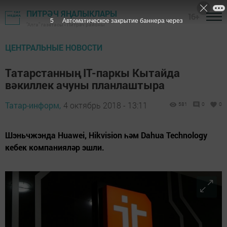
ПИТРӘЧ ЯҢАЛЫКЛАРЫ
16+
4
Автоматическое закрытие баннера через
"Алга" газетасы - Питрәч районы
ЦЕНТРАЛЬНЫЕ НОВОСТИ
Татарстанның IT-паркы Кытайда
вәкиллек ачуны планлаштыра
Татар-информ,
4 октябрь 2018 - 13:11
581
0
0
Шэньчжэнда Huawei, Hikvision һәм Dahua Technology
кебек компанияләр эшли.