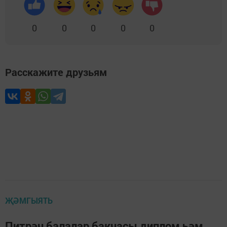
0
0
0
0
0
Расскажите друзьям
ҖӘМГЫЯТЬ
Питрәч балалар бакчасы диплом һәм