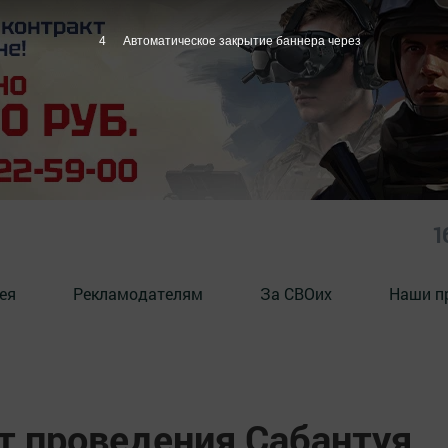
3
Автоматическое закрытие баннера через
1
ея
Рекламодателям
За СВОих
Наши п
т проведения Сабантуя