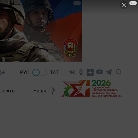
6+
РУС
ТАТ
роекты
Наши герои
Нормативно-правовые а