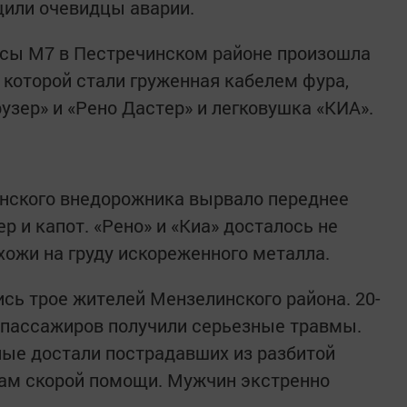
щили очевидцы аварии.
ссы М7 в Пестречинском районе произошла
 которой стали груженная кабелем фура,
узер» и «Рено Дастер» и легковушка «КИА».
понского внедорожника вырвало переднее
р и капот. «Рено» и «Киа» досталось не
ожи на груду искореженного металла.
сь трое жителей Мензелинского района. 20-
е пассажиров получили серьезные травмы.
ые достали пострадавших из разбитой
кам скорой помощи. Мужчин экстренно