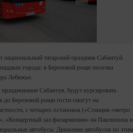
ят национальный татарский праздник Сабантуй.
ощадках города: в Березовой роще поселка
ера Лебяжье.
ь празднование Сабантуя, будут курсировать
я до Березовой рощи гости смогут на
стности, с четырех остановок («Станция «метро
», «Концертный зал филармонии» на Павлюхина и
пециальные автобусы. Движение автобусов по этим