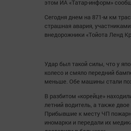
этом ИА «Татар-информ» сооб
Сегодня днем на 871-м км тра
страшная авария, участниками
внедорожники «Тойота Ленд Кр
Удар был такой силы, что у я
колесо и смяло передний бампе
меньше. Обе машины стали пох
В разбитом «корейце» находили
летний водитель, а также дво
Прибывшие к месту ЧП пожарн
иномарки и передали их меди
доставили в больницу.