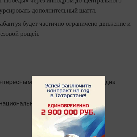
кт Победы» через ипподром до Центрального
курсировать дополнительный шаттл.
Сабантуя будет частично ограничено движение и
резовой рощей.
интересным в
Telegram-канале
Татмедиа
в национальном мессенджере MАХ: