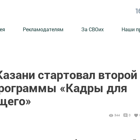
1
ея
Рекламодателям
За СВОих
Наши п
Казани стартовал второй
программы «Кадры для
щего»
344
0