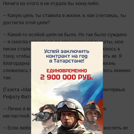
Ничего из этого я не отдала бы кому-либо.
– Какую цель ты ставила в жизни, и, как считаешь, ты
достигла этой цели?
– Какой-то особой цели не было. Но так было суждено
– я смогла подняться до определенной высоты, мои
песни стали близки людям, и теперь я стремлюсь к
тому, чтобы сохранить эту высоту, не потерять ее. Я
благодарна судьбе, моему народу, что моя жизнь
сложилась таким образом, что все повернулось именно
так.
(Газета «Магрифат», 1993 год, 4 декабря, из интервью
Рифату Фаттахову)
– Лично я воспринимаю вас как воспевателя
несчастной любви. Вы с этим согласны?
– Если любовь случилась такая, что можно воспеть ее