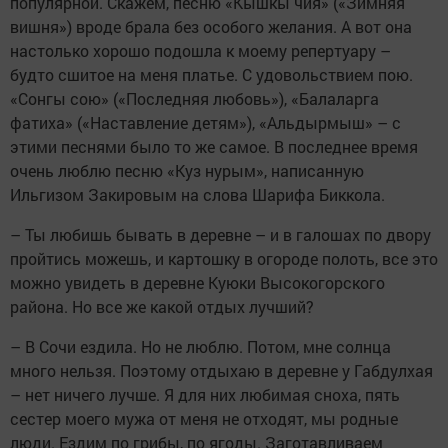
популярной. Скажем, песню «Кышкы чия» («Зимняя
вишня») вроде брала без особого желания. А вот она
настолько хорошо подошла к моему репертуару –
будто сшитое на меня платье. С удовольствием пою.
«Сонгы сою» («Последняя любовь»), «Балаларга
фатиха» («Наставление детям»), «Альдырмыш» – с
этими песнями было то же самое. В последнее время
очень люблю песню «Куз нурым», написанную
Ильгизом Закировым на слова Шарифа Биккола.
– Ты любишь бывать в деревне – и в галошах по двору
пройтись можешь, и картошку в огороде полоть, все это
можно увидеть в деревне Куюки Высокогорского
района. Но все же какой отдых лучший?
– В Сочи ездила. Но не люблю. Потом, мне солнца
много нельзя. Поэтому отдыхаю в деревне у Габдулхая
– нет ничего лучше. Я для них любимая сноха, пять
сестер моего мужа от меня не отходят, мы родные
люди. Ездим по грибы, по ягоды. Заготавливаем