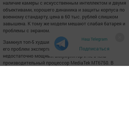
наличие камеры с искусственным интеллектом и двумя
объективами, хорошего динамика и защиты корпуса по
военному стандарту, цена в 60 тыс. рублей слишком
завышена. К тому же модели мешают слабая батарея и
проблемы с экраном.
Наш Telegram
Замкнул топ-5 худших смартфонов года LG Q7+. Среди
Подписаться
его проблем эксперты упомянули слабую камеру,
недостаточно мощный аккумулятор и не очень
производительный процессор MediaTek MT6750. В
ценовой категории 25 тыс. рублей, несмотря на
некоторые плюсы, он оказывается одним из самых
неудачных гаджетов.
ТИ
Следите за самым важным и интересным в
Telegram-канале
Татмедиа