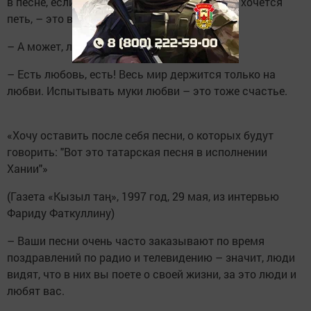
в песне, если она погружает в печаль, тоску, хочется
петь, – это ведь само по себе счастье.
– А может, любовь вообще не существует?
– Есть любовь, есть! Весь мир держится только на
любви. Испытывать муки любви – это тоже счастье.
«Хочу оставить после себя песни, о которых будут
говорить: "Вот это татарская песня в исполнении
Хании"»
(Газета «Кызыл таң», 1997 год, 29 мая, из интервью
Фариду Фаткуллину)
– Ваши песни очень часто заказывают по время
поздравлений по радио и телевидению – значит, люди
видят, что в них вы поете о своей жизни, за это люди и
любят вас.