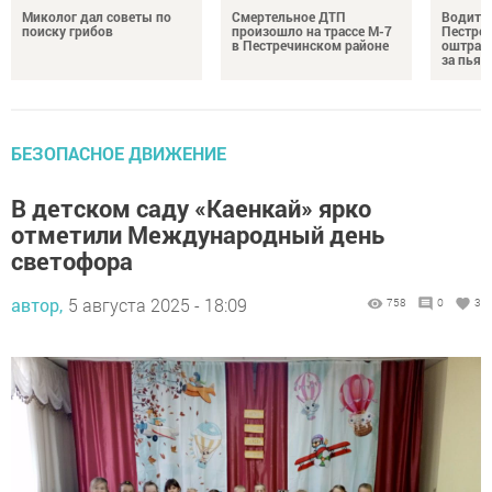
Миколог дал советы по
Смертельное ДТП
Водител
поиску грибов
произошло на трассе М-7
Пестреч
в Пестречинском районе
оштраф
за пьян
БЕЗОПАСНОЕ ДВИЖЕНИЕ
В детском саду «Каенкай» ярко
отметили Международный день
светофора
автор,
5 августа 2025 - 18:09
758
0
3