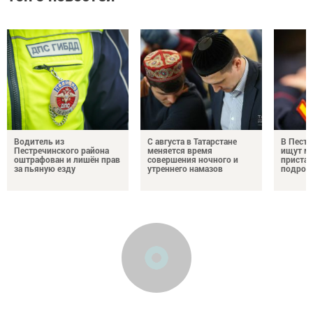
Водитель из
С августа в Татарстане
В Пестр
Пестречинского района
меняется время
ищут м
оштрафован и лишён прав
совершения ночного и
пристав
за пьяную езду
утреннего намазов
подрос