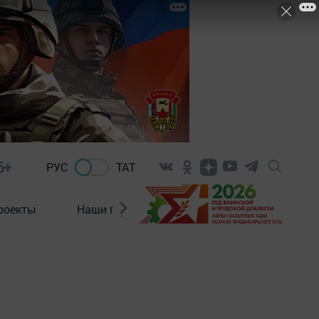
6+
РУС
ТАТ
роекты
Наши герои
Нормативно-правовые а