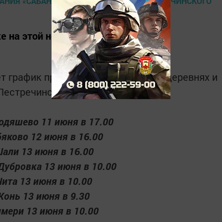
е на этой неделе.
 график празднования Сабантуя в деревнях и
Пестречинского района.
Ходяшево 11 июня в 17.00
бяково 12 июня в 16.00
Шали 13 июня в 16.00
Дубровка 13 июня в 10.00
Чита 13 июня в 10.00
 Конь 13 июня в 9.30
имери 13 июня в 10.00