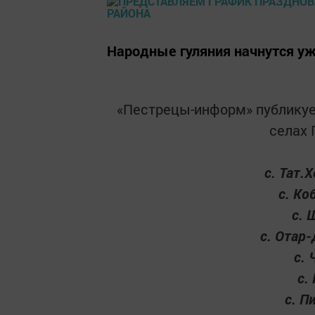
Народные гуляния начнутся уж
«Пестрецы-информ» публикует
селах 
с. Тат.
с. Ко
с. 
с. Отар-
с. 
с.
с. П