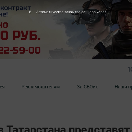
5
Автоматическое закрытие баннера через
1
ея
Рекламодателям
За СВОих
Наши п
з Татарстана представят