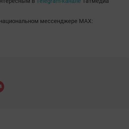
интересным в
Telegram-канале
Татмедиа
в национальном мессенджере MАХ: