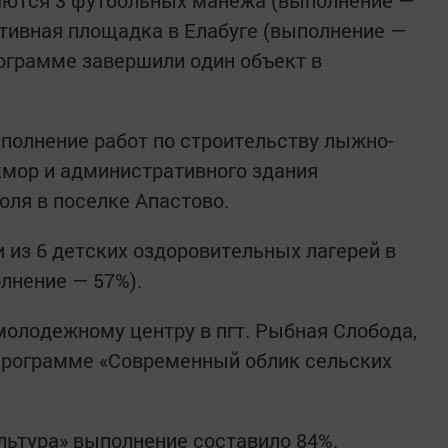
таются 3 футбольных манежа (выполнение —
ртивная площадка в Елабуге (выполнение —
рограмме завершили один объект в
ыполнение работ по строительству лыжно-
кмор и административного здания
ля в поселке Апастово.
 из 6 детских оздоровительных лагерей в
лнение — 57%).
олодежному центру в пгт. Рыбная Слобода,
программе «Современный облик сельских
льтура» выполнение составило 84%.