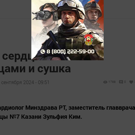
сердца погоня за
ами и сушка
 сентября 2024 - 09:51
1788
0
ардиолог Минздрава РТ, заместитель главврач
ицы №7 Казани Зульфия Ким.