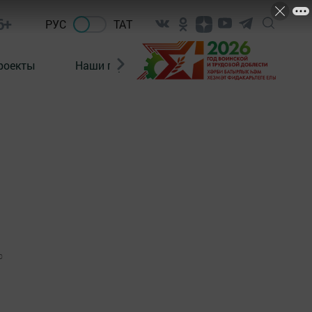
6+
РУС
ТАТ
роекты
Наши герои
Нормативно-правовые а
0