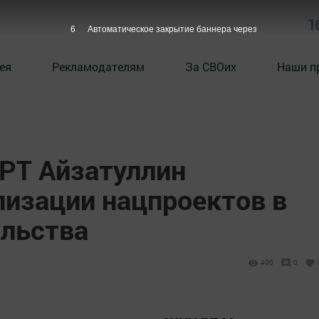
1
5
Автоматическое закрытие баннера через
ея
Рекламодателям
За СВОих
Наши п
 РТ Айзатуллин
лизации нацпроектов в
ельства
400
0