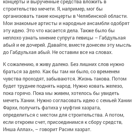
концерты и вырученные средства вложить в
строительство мечети. Я, например, мог бы
организовать такие концерты в Челябинской области.
Мои знакомые артисты и народные ансамбли одобрят
эту идею. Это что касается дела. Также было бы
неплохо узнать мнение супруга певицы – Габдульхая
абый и ее дочерей. Давайте, вместе донесем эту мысль
до Габдульхая абый. Не оставим все на словах.
К сожалению, я живу далеко. Без лишних слов нужно
браться за дело. Как бы там ни было, со временем
чувства проходят, забываются. Жизнь такова. Потом
будет труднее поднять народ. Нужно ковать железо,
пока горячо. Пока мы живем, хотелось бы увидеть
мечеть Хании. Нужно согласовать идею с семьей Хании
Фархи, получить фатиха у муфтия хазрата,
определиться с местом для строительства. А потом,
если откроем счет, присоединимся к сбору средств,
Инша Аллах», – говорит Расим хазрат.