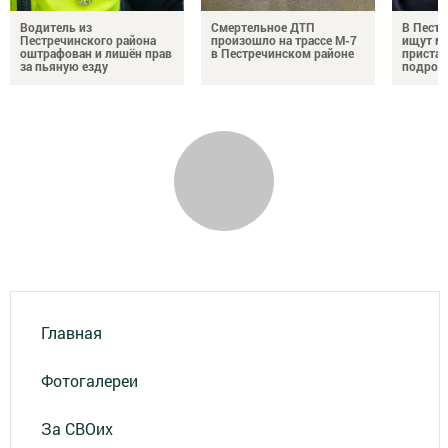
Водитель из
Смертельное ДТП
В Пестр
Пестречинского района
произошло на трассе М-7
ищут м
оштрафован и лишён прав
в Пестречинском районе
пристав
за пьяную езду
подрос
Главная
Фотогалереи
За СВОих