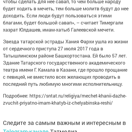
чтобы сделать для нее савап, то чем больше народу
будет ходить в мечеть, тем больше молитв будут до нее
доходить. Если люди будут пользоваться этими
благами, будет большой савап», – считает Тимергали
хазрат Юлдашев, имам-хатыб Галеевской мечети.
Звезда татарской эстрады Хания Фархи ушла из жизни
от сердечного приступа 27 июля 2017 года в
Татышлинском районе Башкортостана. Ей было 57 лет.
Здание Татарского государственного академического
театра имени Г. Камала в Казани, где прошло прощание
с певицей, не вместило всех желающих проводить в
последний путь любимую многими исполнительницу.
Подробнее: https://sntat.ru/religiya/mechet-khanii-dazhe-
zvuchit-priyatno-imam-khatyb-iz-chelyabinska-reshi/
Следите за самым важным и интересным в
Telegram-канале
Татмедиа