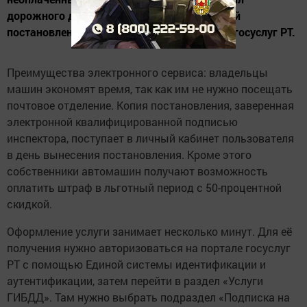
дорожного движения – это получение копий
постановлений в личном кабинете портала госуслуг РТ.
Преимущества электронного сервиса: владельцы
машин экономят время, так как им не нужно посещать
почтовое отделение. Копия постановления, заверенная
электронной квалифицированной подписью
инспектора, поступает в личный кабинет пользователя
в день вынесения постановления. Кроме этого
собственники автомашин получают возможность
оплатить штраф в льготный период с 50-процентной
скидкой.
Оформление услуги занимает несколько минут. Для её
получения нужно авторизоваться на портале госуслуг
РТ с помощью Единой системы идентификации и
аутентификации, затем перейти в раздел «Услуги
ГИБДД». Там нужно выбрать подраздел «Подписка на