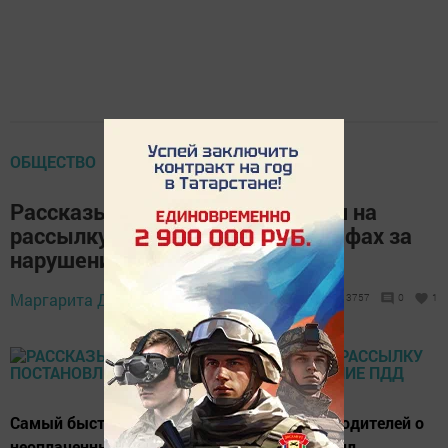
ОБЩЕСТВО
Рассказываем, как подписаться на
рассылку постановлений о штрафах за
нарушение ПДД
29 июля 2021 -
Маргарита Дмитриева,
3757
0
1
12:27
Самый быстрый способ информирования водителей о
неоплаченных штрафах за нарушение правил