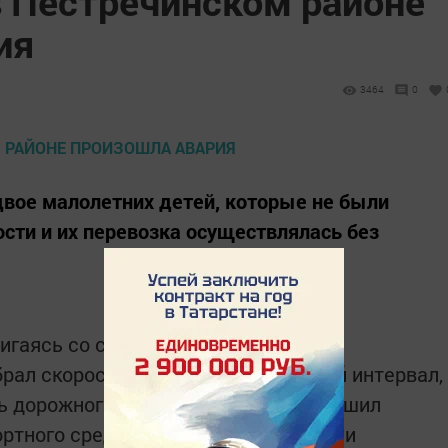
в Пестречинском районе
ия
3464
0
двое малолетних детей, которые не были
сти и их перевозка осуществлялась без
игаясь со стороны села Янцевары в
брал скорость, необходимый боковой интервал,
 дорожного движения, а также нарушил
ртного средства на проезжей части и