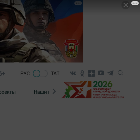
6+
РУС
ТАТ
роекты
Наши герои
Нормативно-правовые а