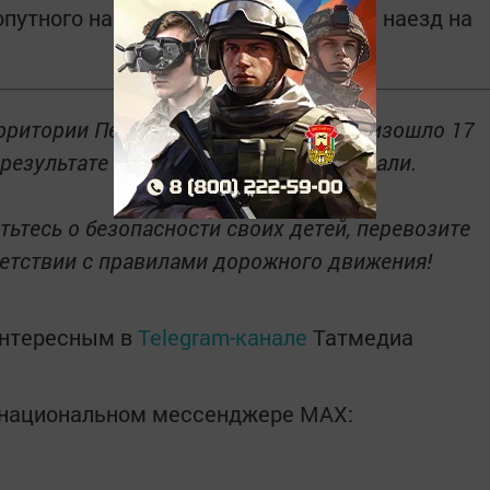
путного направления. После этого – наезд на
ерритории Пестречинского района произошло 17
 результате которых 17 детей пострадали.
ьтесь о безопасности своих детей, перевозите
етствии с правилами дорожного движения!
интересным в
Telegram-канале
Татмедиа
в национальном мессенджере MАХ: