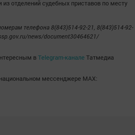
 из отделений судебных приставов по месту
омерам телефона 8(843)514-92-21, 8(843)514-92-
6.fssp.gov.ru/news/document30464621/
интересным в
Telegram-канале
Татмедиа
в национальном мессенджере MАХ: