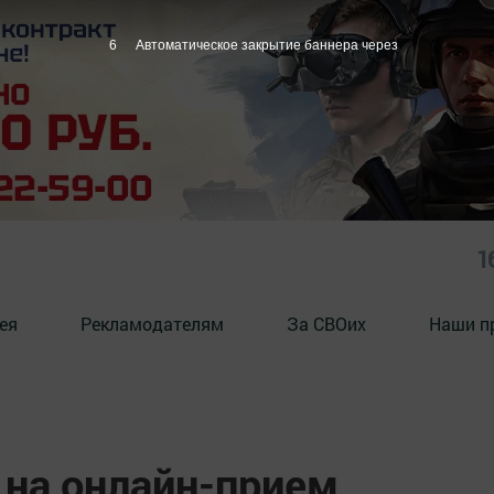
5
Автоматическое закрытие баннера через
1
ея
Рекламодателям
За СВОих
Наши п
 на онлайн-прием