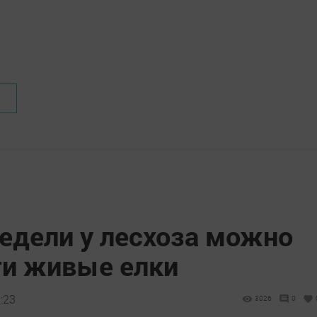
едели у лесхоза можно
ти живые елки
:23
3026
0