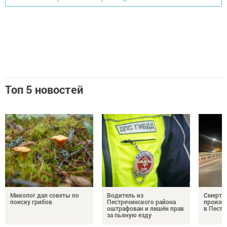
Топ 5 новостей
Миколог дал советы по
Водитель из
Смерте
поиску грибов
Пестречинского района
произош
оштрафован и лишён прав
в Пестр
за пьяную езду