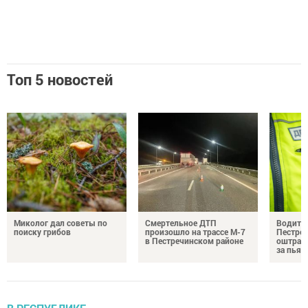
Топ 5 новостей
Миколог дал советы по
Смертельное ДТП
Водител
поиску грибов
произошло на трассе М-7
Пестреч
в Пестречинском районе
оштраф
за пьян