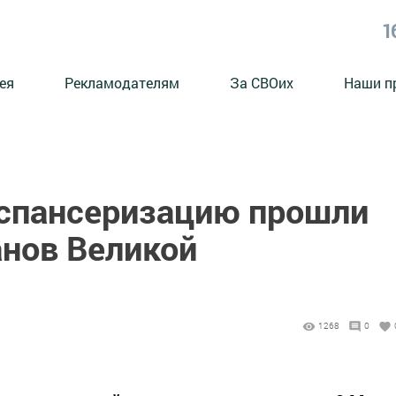
1
ея
Рекламодателям
За СВОих
Наши п
испансеризацию прошли
анов Великой
1268
0