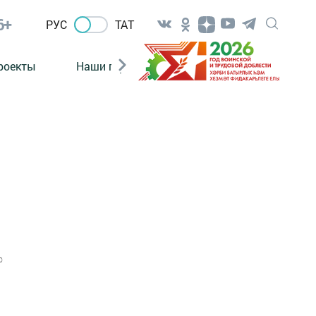
6+
РУС
ТАТ
роекты
Наши герои
Нормативно-правовые а
0