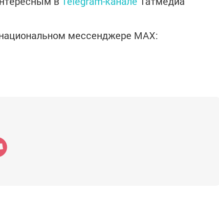
интересным в
Telegram-канале
Татмедиа
в национальном мессенджере MАХ: