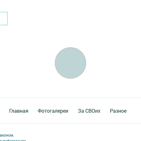
Главная
Фотогалереи
За СВОих
Разное
аконом.
ме информации,