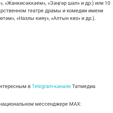
, «Жанкисәккәем», «Зәңгәр шәл» и др.) или 10
арственном театре драмы и комедии имени
өтәм», «Назлы кияү», «Алтын көз» и др.).
интересным в
Telegram-канале
Татмедиа
в национальном мессенджере MАХ: