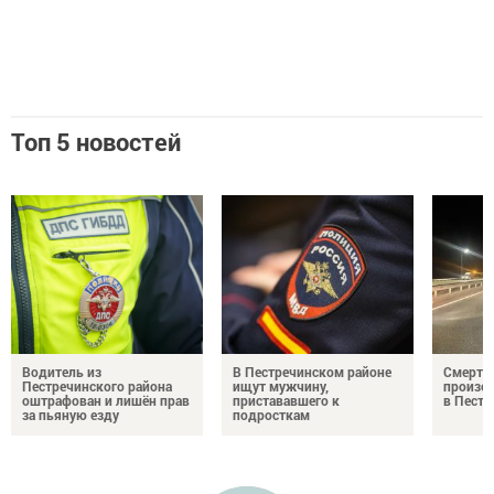
Топ 5 новостей
Водитель из
В Пестречинском районе
Смерте
Пестречинского района
ищут мужчину,
произош
оштрафован и лишён прав
пристававшего к
в Пестр
за пьяную езду
подросткам