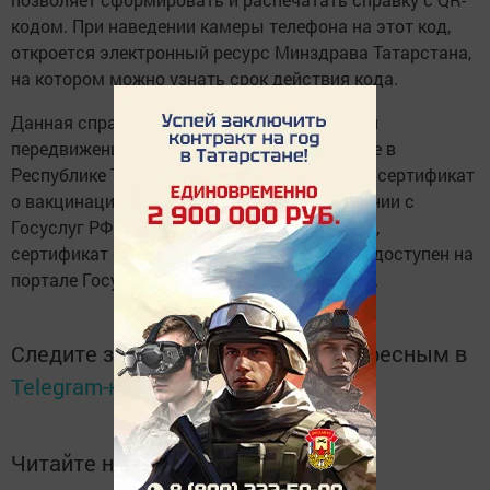
кодом. При наведении камеры телефона на этот код,
откроется электронный ресурс Минздрава Татарстана,
на котором можно узнать срок действия кода.
Данная справка может использоваться для
передвижения на общественном транспорте в
Республике Татарстан и не заменяет собой сертификат
о вакцинации либо перенесенном заболевании с
Госуслуг РФ. По приказу Минздрава России,
сертификат с QR-кодом о медотводе будет доступен на
портале Госуслуг РФ с 1 февраля 2022 года.
Следите за самым важным и интересным в
Telegram-канале
Татмедиа
Читайте новости Татарстана в