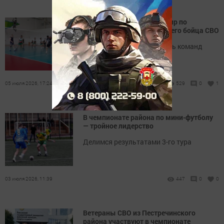
В Пестрецах провели турнир по
волейболу памяти погибшего бойца СВО
В нем приняли участие семь команд
05 июля 2026, 17:24
529
0
1
В чемпионате района по мини-футболу
— тройное лидерство
Делимся результатами 3-го тура
03 июля 2026, 11:39
447
0
0
Ветераны СВО из Пестречинского
района участвуют в чемпионате