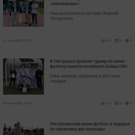
«Абилимпикс»
Они выступают в составе сборной
Татарстана
01 июля 2026, 12:52
401
0
0
В Пестрецах провели турнир по мини-
футболу памяти погибшего бойца СВО
Семь команд собрались в Детском
городке
28 июня 2026, 10:40
427
0
0
Пестречинский мини-футбол: в лидерах
по-прежнему две команды