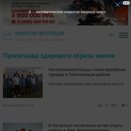
5
Автоматическое закрытие баннера через
НОВОСТИ ПЕСТРЕЦОВ
16+
Газета "Вперед" - Пестречинский район
Пропаганда здорового образа жизни
Пестречинские борцы стали призёрами
турнира в Тюлячинском районе
Юноши завоевали три призовых места.
09 августа 2026, 15:46
153
0
0
В Пестрецах чествовали актив спорта
района в День физкультурника