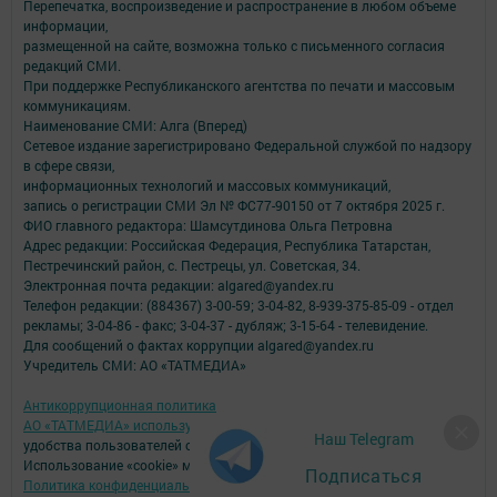
Перепечатка, воспроизведение и распространение в любом объеме
информации,
размещенной на сайте, возможна только с письменного согласия
редакций СМИ.
При поддержке Республиканского агентства по печати и массовым
коммуникациям.
Наименование СМИ: Алга (Вперед)
Сетевое издание зарегистрировано Федеральной службой по надзору
в сфере связи,
информационных технологий и массовых коммуникаций,
запись о регистрации СМИ Эл № ФС77-90150 от 7 октября 2025 г.
ФИО главного редактора: Шамсутдинова Ольга Петровна
Адрес редакции: Российская Федерация, Республика Татарстан,
Пестречинский район, с. Пестрецы, ул. Советская, 34.
Электронная почта редакции: algared@yandex.ru
Телефон редакции: (884367) 3-00-59; 3-04-82, 8-939-375-85-09 - отдел
рекламы; 3-04-86 - факс; 3-04-37 - дубляж; 3-15-64 - телевидение.
Для сообщений о фактах коррупции algared@yandex.ru
Учредитель СМИ: АО «ТАТМЕДИА»
Антикоррупционная политика
АО «ТАТМЕДИА» использует «cookie»
для персонализации сервисов и
Наш Telegram
удобства пользователей сайтом.
Использование «cookie» можно отменить в настройках браузера.
Подписаться
Политика конфиденциальности