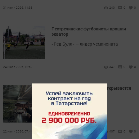
31 июля 2026, 11:33
240
0
0
Пестречинские футболисты прошли
экватор
«Ред Булл» — лидер чемпионата
24 июля 2026, 12:52
347
0
0
В Пестречинском районе открывается
тир «Рубеж»
Для участия необходима
предварительная запись
22 июля 2026, 07:44
407
0
0