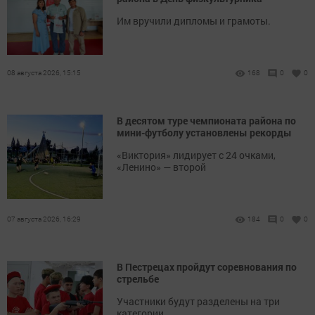
Им вручили дипломы и грамоты.
08 августа 2026, 15:15
168
0
0
В десятом туре чемпионата района по
мини-футболу установлены рекорды
«Виктория» лидирует с 24 очками,
«Ленино» — второй
07 августа 2026, 16:29
184
0
0
В Пестрецах пройдут соревнования по
стрельбе
Участники будут разделены на три
категории