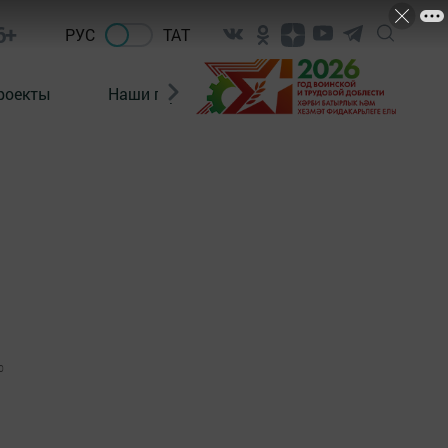
6+
РУС
ТАТ
роекты
Наши герои
Нормативно-правовые а
0