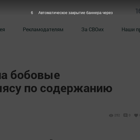
1
5
Автоматическое закрытие баннера через
ея
Рекламодателям
За СВОих
Наши п
ла бобовые
мясу по содержанию
252
0