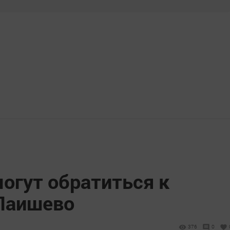
огут обратиться к
 Лаишево
376
0