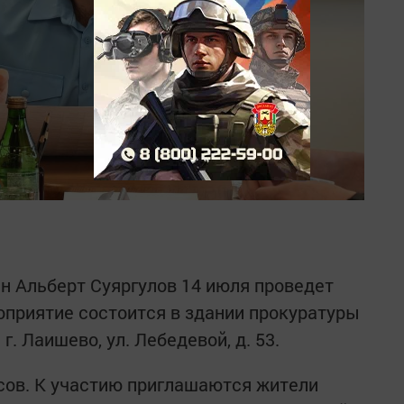
н Альберт Суяргулов 14 июля проведет
приятие состоится в здании прокуратуры
г. Лаишево, ул. Лебедевой, д. 53.
асов. К участию приглашаются жители