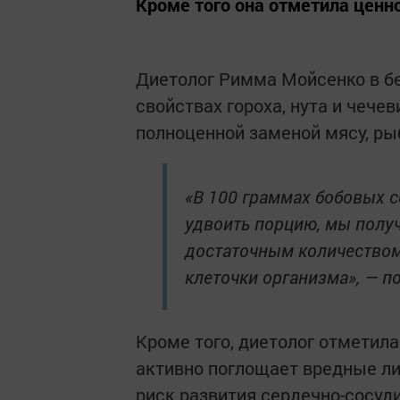
Кроме того она отметила ценн
Диетолог Римма Мойсенко в бе
свойствах гороха, нута и чече
полноценной заменой мясу, рыб
«В 100 граммах бобовых с
удвоить порцию, мы полу
достаточным количеством
клеточки организма», — п
Кроме того, диетолог отметила
активно поглощает вредные ли
риск развития сердечно-сосуд