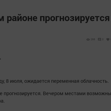
м районе прогнозируется
266
0
Т
ду, 8 июля, ожидается переменная облачность.
е прогнозируется. Вечером местами возможн
а.