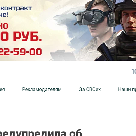
1
ея
Рекламодателям
За СВОих
Наши п
редупредила об