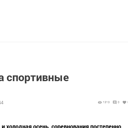
на спортивные
44
1313
0
 и холодная осень, соревнования постепенно