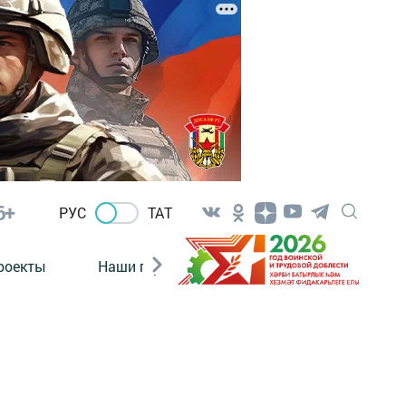
6+
РУС
ТАТ
роекты
Наши герои
Нормативно-правовые а