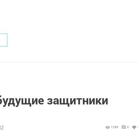
будущие защитники
32
1256
0