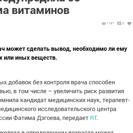
ма витаминов
1197
0
ач может сделать вывод, необходимо ли ему
х или иных веществ.
х добавок без контроля врача способен
ью, в том числе – увеличить риск развития
омнила кандидат медицинских наук, терапевт-
медицинского исследовательского центра
ссии Фатима Дзгоева, передает
RT
.
 железа в определенном возрасте может