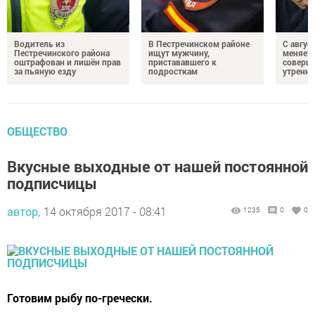
Водитель из
В Пестречинском районе
С авгус
Пестречинского района
ищут мужчину,
меняет
оштрафован и лишён прав
пристававшего к
соверше
за пьяную езду
подросткам
утренне
ОБЩЕСТВО
Вкусные выходные от нашей постоянной
подписчицы
автор,
14 октября 2017 - 08:41
1235
0
0
Готовим рыбу по-гречески.