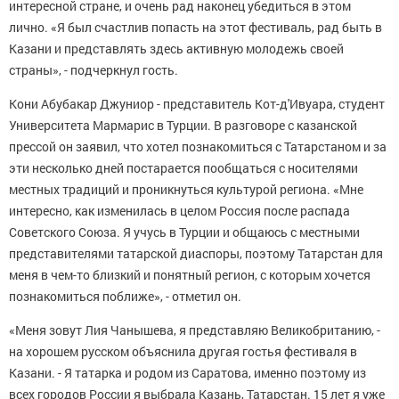
интересной стране, и очень рад наконец убедиться в этом
лично. «Я был счастлив попасть на этот фестиваль, рад быть в
Казани и представлять здесь активную молодежь своей
страны», - подчеркнул гость.
Кони Абубакар Джуниор - представитель Кот-д'Ивуара, студент
Университета Мармарис в Турции. В разговоре с казанской
прессой он заявил, что хотел познакомиться с Татарстаном и за
эти несколько дней постарается пообщаться с носителями
местных традиций и проникнуться культурой региона. «Мне
интересно, как изменилась в целом Россия после распада
Советского Союза. Я учусь в Турции и общаюсь с местными
представителями татарской диаспоры, поэтому Татарстан для
меня в чем-то близкий и понятный регион, с которым хочется
познакомиться поближе», - отметил он.
«Меня зовут Лия Чанышева, я представляю Великобританию, -
на хорошем русском объяснила другая гостья фестиваля в
Казани. - Я татарка и родом из Саратова, именно поэтому из
всех городов России я выбрала Казань, Татарстан. 15 лет я уже